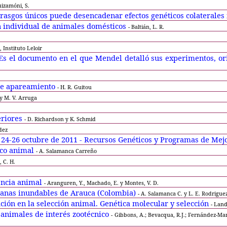
uizamóni, S.
ún rasgos únicos puede desencadenar efectos genéticos colaterales
ón individual de animales domésticos
- Baltián, L. R.
 Instituto Leloir
. Es el documento en el que Mendel detalló sus experimentos, o
 de apareamiento
- H. R. Guitou
n y M. V. Arruga
eriores
- D. Richardson y K. Schmid
dez
 24
‐
26 octubre de 2011 - Recursos Genéticos y Programas de Mej
ico animal
- A. Salamanca Carreño
 C. H.
encia animal
- Aranguren, Y., Machado, E. y Montes, V. D.
abanas inundables de Arauca (Colombia)
- A. Salamanca C. y L. E. Rodrigue
ación en la selección animal. Genética molecular y selección
- Land
 animales de interés zootécnico
- Gibbons, A.; Bevacqua, R.J.; Fernández-Mar