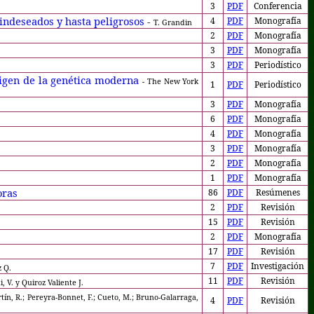
3
PDF
Conferencia
 indeseados y hasta peligrosos
-
4
PDF
Monografía
T. Grandin
2
PDF
Monografía
3
PDF
Monografía
3
PDF
Periodístico
rigen de la genética moderna
- The New York
1
PDF
Periodístico
3
PDF
Monografía
6
PDF
Monografía
4
PDF
Monografía
3
PDF
Monografía
2
PDF
Monografía
1
PDF
Monografía
oras
86
PDF
Resúmenes
2
PDF
Revisión
15
PDF
Revisión
2
PDF
Monografía
17
PDF
Revisión
7
PDF
Investigación
z Q.
11
PDF
Revisión
i, V. y Quiroz Valiente J.
tín, R.; Pereyra-Bonnet, F.; Cueto, M.; Bruno-Galarraga,
4
PDF
Revisión