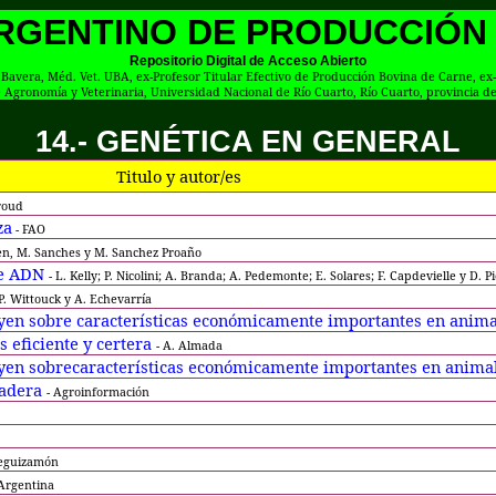
ARGENTINO DE PRODUCCIÓN
Repositorio Digital de Acceso Abierto
 Bavera, Méd. Vet. UBA, ex-Profesor Titular Efectivo de Producción Bovina de Carne, e
 Agronomía y Veterinaria, Universidad Nacional de Río Cuarto, Río Cuarto, provincia d
14.- GENÉTICA EN GENERAL
Titulo y autor/es
roud
za
- FAO
ren, M. Sanches y M. Sanchez Proaño
de ADN
- L. Kelly; P. Nicolini; A. Branda; A. Pedemonte; E. Solares; F. Capdevielle y D. P
 P. Wittouck y A. Echevarría
luyen sobre características económicamente importantes en anim
 eficiente y certera
- A. Almada
luyen sobrecaracterísticas económicamente importantes en anima
nadera
- Agroinformación
 Leguizamón
 Argentina