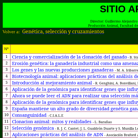
SITIO 
Director:
G
uillermo Alejandro
Producción Animal, Facultad de
Genética, selección y cruzamientos
Volver a:
Nº
Ciencia y comercialización de la clonación del ganado
1
-
B. St
Erosión genética: la ganadería industrial como una amena
2
Los genes y las nuevas producciones ganaderas
3
- M. A. Iribar
Biotecnología animal:
aplicaciones prácticas del análisis 
4
Introducción al mejoramiento animal
5
-
R. Genghini, A. Bonvillani,
Aplicación de la genómica para identificar genes que inf
6
Ahora se puede leer el
para realizar una selección más
7
ADN
Aplicación de la genómica para identificar genes que inf
8
España mantiene un alto grado de diversidad genética ga
9
Consanguinidad
10
-
C.I.A.L.E
Clonacion animal: mitos y realidades
11
- L. Barañao
Selección genómica
12
- R. J. C. Cantet; J. L. Gualdrón Duarte y S. Munilla
Aplicaciones prácticas del análisis de ADN
13
- Asociación Braford