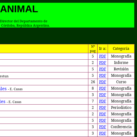
 ANIMAL
x-Director del Departamento de
e Córdoba, República Argentina.
Nº
Ir a:
Categoría
pag
5
PDF
Monografía
2
PDF
Informe
5
PDF
Revisión
5
PDF
Monografía
iestun
26
PDF
Curso
ales
8
PDF
Monografía
-
E. Casas
3
PDF
Monografía
les
7
PDF
Monografía
- E. Casas
2
PDF
Periodístico
2
PDF
Monografía
5
PDF
Monografía
3
PDF
Conferencia
3
PDF
Monografía