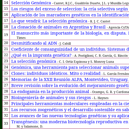
Selección Genómica
14
- Cantet, R.J.C., Gualdrón Duarte, J.L. y Munilla Leg
Los riesgos del exceso de seleccíon: la cría selectiva seg
15
Aplicación de los marcadores genéticos en la identificaci
16
Lo que vendrá: La selección genómica
17
- R. J. C. Cantet
La clonación de animales en Argentina y Brasil
18
- Agencia CyTA,
El manuscrito más importante de la biología, en disputa
19
Times
Desmitificando al ADN
20
- J. Cahill
Coeficiente de consanguinidad de un individuo. Sistemas
21
¿Qué es la impronta genética?
22
- A. Postiglioni, C. B. García, G. Rincó
La selección genómica
23
- C. I. Ortiz Espinosa y S. Monroy Luna
Genómica, una herramienta para seleccionar animals sup
24
Clones: individuos idénticos. Mito o realidad
25
- L. García Fernán
Memorias de la XXII Reunión ALPA, Montevideo, Uruguay.
26
Breve revisión sobre la evolución del mejoramiento genét
27
La endogamia en la producción animal
28
- Ocampo, G. R. y Cardona,
Bioingeniería de animales y sus riesgos
29
- L. Haynes
Principales herramientas moleculares empleadas en la ci
30
Los recursos zoogenéticos y el desarrollo sostenible en s
31
Los avances de las nuevas tecnologías genéticas y su aplic
32
Transgénesis: una moderna biotecnología reproductiva en
33
M. y Salamone, D.