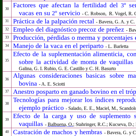
Factores que afectan la fertilidad del
º se
3
30
vacas en su
º servicio
2
-
C. Robson,
R. Vogel, R. 
Práctica de la palpación rectal
31
- Bavera, G. A. y C.
Empleo del diagnóstico precoz de preñez
32
- Bav
Producción, pérdidas o merma y porcentajes 
33
Manejo de la vaca en el periparto
34
- L. Barletta
Efecto de la suplementación alimenticia, con
sobre la actividad de monta de vaquilla
35
Galina, G. I. Rubio, G. E. Castillo y C. H. Basurto
Algunas consideraciones basicas sobre man
36
bovina
- A. E. Sciotti
Anestro posparto en ganado bovino en el tró
37
Tecnologías para mejorar los índices reprod
38
ejemplo práctico
- Salado, E. E., Maciel, M., Scandol
E
fecto de la carga y uso de suplemento so
39
vaquillas
-
Balbuena, O.
; Stahringer, R.C.; Kucseva, D.;
Castración de machos y hembras
40
- Bavera, G. y C