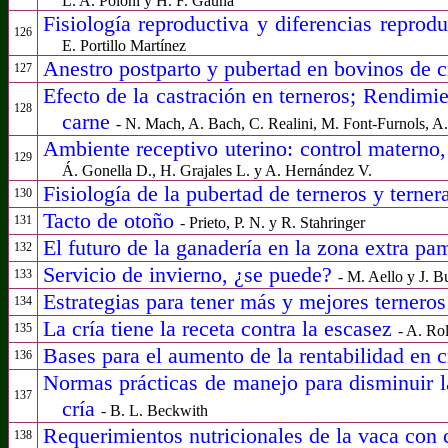
L. A. Poloni y H. F. Gauna
Fisiología reproductiva y diferencias repro
126
E. Portillo Martínez
Anestro postparto y pubertad en bovinos de 
127
Efecto de la castración en terneros;
Rendimien
128
carne
- N. Mach, A. Bach, C. Realini, M. Font-Furnols, A
Ambiente receptivo uterino: control materno
129
Á. Gonella D., H. Grajales L. y A. Hernández V.
Fisiología de la pubertad de terneros y terne
130
Tacto de otoño
131
- Prieto, P. N. y R. Stahringer
El futuro de la ganadería en la zona extra p
132
Servicio de invierno, ¿se puede?
133
- M.
Aello
y
J. B
Estrategias para tener más y mejores ternero
134
La cría tiene la receta contra la escasez
135
- A. Ro
Bases para el aumento de la rentabilidad en
136
Normas prácticas de manejo para disminuir 
137
cría
- B. L. Beckwith
Requerimientos nutricionales de la vaca con c
138