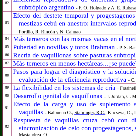
82
subtrópico argentino
- F. O. Holgado y A. E. Rabas
Efecto del destete temporal y progestagenos
mestizas cebú en anestro: intervalos repro
83
Portillo, R. Rincón
y N. Cahuao
Más terneros con las mismas vacas en el nort
84
Pubertad en novillas y toros Brahman
85
- P. S. B
Recría de vaquillonas sobre pasturas subtropi
86
Más terneros en menos hectáreas...¿se pued
87
Pasos para lograr el diagnóstico y la soluci
88
evaluación de la eficiencia reproductiva
- C
L
a flexibilidad en los sistemas de cría
89
- Frasinel
Desarrollo genital de vaquillonas
90
-
J. Jordan, C. 
Efecto de la carga y uso de suplemento so
91
vaquillas
- Balbuena O.;
Stahringer, R.C.;
Kucseva, D.; D
Respuesta de vaquillas cruza cebú con di
sincronización de celo con progestágenos,
92
Mastandrea, O.