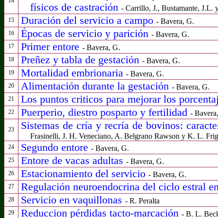
14
físicos de castración
- Carrillo, J., Bustamante, J.L. 
Duración del servicio a campo
15
- Bavera, G.
Épocas de servicio y parición
16
- Bavera, G.
Primer entore
17
- Bavera, G.
Preñez y tabla de gestación
18
- Bavera, G.
Mortalidad embrionaria
19
- Bavera, G.
Alimentación durante la gestación
20
- Bavera, G.
Los puntos
criticos para mejorar
los
porcenta
21
Puerperio, diestro posparto y fertilidad
22
- Bavera
Sistemas de cría y recría de bovinos: c
aracte
23
Frasinelli, J. H. Veneciano, A. Belgrano Rawson y K. L. Frig
Segundo entore
24
- Bavera, G.
Entore de vacas adultas
25
- Bavera, G.
Estacionamiento del servicio
26
- Bavera, G.
Regulación neuroendocrina del ciclo estral e
27
Servicio en vaquillonas
28
- R. Peralta
Reduccion pérdidas tacto-marcación
29
-
B. L. Bec