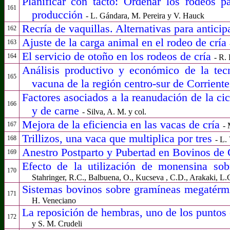
Planificar con tacto: Ordenar los rodeos p
161
producción
- L. Gándara, M. Pereira y V. Hauck
Recría de vaquillas. Alternativas para anticip
162
Ajuste de la carga animal en el rodeo de cría
163
El servicio de otoño en los rodeos de cría
164
- R. 
Análisis productivo y económico de la tec
165
vacuna de la región centro-sur de Corrient
Factores asociados a la reanudación de la ci
166
y de carne
- Silva, A. M. y col.
Mejora de la eficiencia en las vacas de cría
167
- 
Trillizos, una vaca que multiplica por tres
168
- L.
Anestro Postparto y Pubertad en Bovinos de
169
Efecto de la utilización de monensina sob
170
Stahringer, R.C., Balbuena, O., Kucseva , C.D., Arakaki, L.
Sistemas bovinos sobre gramíneas megatérm
171
H. Veneciano
La reposición de hembras, uno de los puntos 
172
y S. M. Crudeli