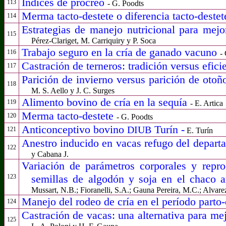
Índices de procreo
113
- G. Poodts
Merma tacto-destete o diferencia tacto-deste
114
Estrategias de manejo nutricional para mej
115
Pérez-Clariget, M. Carriquiry y P. Soca
Trabajo seguro en la cría de ganado vacuno
116
-
Castración de terneros: tradición versus efic
117
Parición de invierno versus parición de otoñ
118
M. S. Aello y J. C. Surges
Alimento bovino de cría en la sequía
119
- E. Artica
Merma tacto-destete
120
- G. Poodts
Anticonceptivo bovino
Turín -
DIUB
121
E. Turín
Anestro inducido en vacas refugo del depar
122
y Cabana J.
Variación de parámetros corporales y repr
semillas de algodón y soja en el chaco 
123
Mussart, N.B.; Fioranelli, S.A.; Gauna Pereira, M.C.; Alva
Manejo del rodeo de cría en el período parto
124
Castración de vacas: una alternativa para me
125