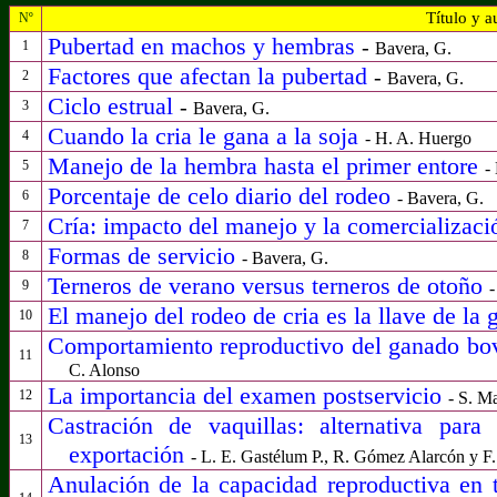
Título y a
Nº
Pubertad en machos y hembras
-
1
Bavera, G.
Factores que afectan la pubertad
-
2
Bavera, G.
Ciclo estrual
-
3
Bavera, G.
Cuando la cria le gana a la soja
4
- H. A. Huergo
Manejo de la hembra hasta el primer entore
5
-
Porcentaje de celo diario del rodeo
6
- Bavera, G.
Cría: impacto del manejo y la comercializació
7
Formas de servicio
8
- Bavera, G.
Terneros de verano versus terneros de otoño
9
-
El manejo del rodeo de cria es la llave de la 
10
Comportamiento reproductivo del ganado bov
11
C. Alonso
La importancia del examen postservicio
12
- S. M
Castración de vaquillas: alternativa par
13
exportación
- L. E. Gastélum P., R. Gómez Alarcón y F.
Anulación de la capacidad reproductiva en 