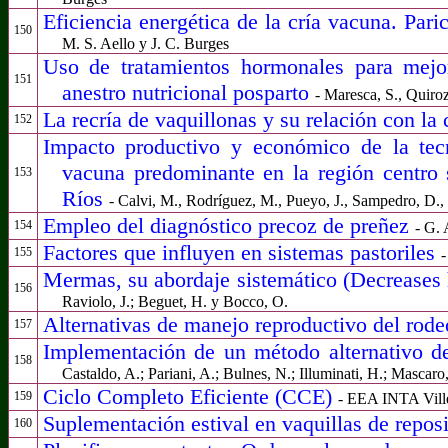
Eficiencia energética de la cría vacuna. Par
150
M. S. Aello y J. C. Burges
Uso de tratamientos hormonales para mejo
151
anestro nutricional posparto
- Maresca, S., Quiroz
La recría de vaquillonas y su relación con la
152
Impacto productivo y económico de la tecn
vacuna predominante en la región centro 
153
Ríos
- Calvi, M., Rodríguez, M., Pueyo, J., Sampedro, D., 
Empleo del diagnóstico precoz de preñez
154
- G. 
Factores que influyen en sistemas pastoriles
155
-
Mermas, su abordaje sistemático (Decreases 
156
Raviolo, J.; Beguet, H. y Bocco, O.
Alternativas de manejo reproductivo del rod
157
Implementación de un método alternativo de
158
Castaldo, A.; Pariani, A.; Bulnes, N.; Illuminati, H.; Mascaro,
Ciclo Completo Eficiente (CCE)
159
- EEA INTA Vill
Suplementación estival en vaquillas de repos
160