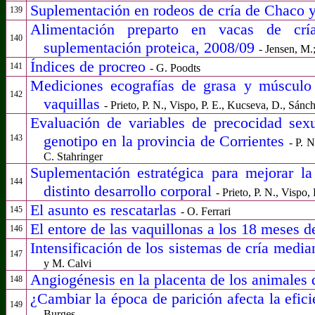
Suplementación en rodeos de cría de Chaco
139
Alimentación preparto en vacas de crí
140
suplementación proteica, 2008/09
- Jensen, M.
Índices de procreo
141
- G. Poodts
Mediciones ecografías de grasa y músculo
142
vaquillas
- Prieto, P. N., Vispo, P. E., Kucseva, D., Sánch
Evaluación de variables de precocidad sexu
genotipo en la provincia de Corrientes
143
- P. N
C. Stahringer
Suplementación estratégica para mejorar la
144
distinto desarrollo corporal
- Prieto, P. N., Vispo,
El asunto es rescatarlas
145
- O. Ferrari
El entore de las vaquillonas a los 18 meses 
146
Intensificación de los sistemas de cría media
147
y M. Calvi
Angiogénesis en la placenta de los animales
148
¿Cambiar la época de parición afecta la efici
149
Burges