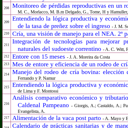
Monitoreo de pérdidas reproductivas en un ro
208
M. C., Morlacco, M. B.m Delgado, G., Tome, H y Hamuller,
Entendiendo la lógica productiva y económi
209
de la tasa de preñez sobre el ingreso
- J. M. 
Cría, una visión de manejo para el NEA. 2ª p
210
Integración de tecnologías para mejorar p
211
naturales del sudoeste correntino
- A. C. Witt, 
Entore con 15 meses
212
- J. A. Moreira da Costa
Mes de entore y eficiencia de un rodeo de cr
213
Manejo del rodeo de cría bovina: elección 
214
Ferrando y P. Namur
Entendiendo la lógica productiva y económi
215
de Lima y F. Montossi
Análisis comparativo económico y tributari
Caldenal Pampeano
216
- Giorgis, A.; Castaldo, A.; Pa
Evangelista, A.
Alimentación de la vaca post parto
217
- A. Mayo y E
Calendario de prácticas sanitarias y de m
218