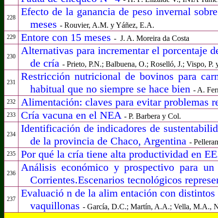
Efecto de la ganancia de peso invernal sobre 
228
meses
- Rouvier, A.M. y Yáñez, E.A.
Entore con 15 meses
229
-
J. A. Moreira da Costa
Alternativas para incrementar el porcentaje de
230
de cría
- Prieto, P.N.; Balbuena, O.; Roselló, J.; Vispo, P. 
Restricción nutricional de bovinos para car
231
habitual que no siempre se hace bien
- A. Fe
Alimentación: claves para evitar problemas 
232
Cría vacuna en el NEA
233
- P. Barbera y Col.
Identificación de indicadores de sustentabili
234
de la provincia de Chaco, Argentina
- Pellera
Por qué la cría tiene alta productividad en 
235
Análisis económico y prospectivo para un 
236
Corrientes.Escenarios tecnológicos represe
Evaluació n de la alim entación con distintos 
237
vaquillonas
- García, D.C.; Martín, A.A.; Vella, M.A., 