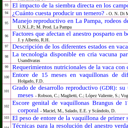
El impacto de la siembra directa en los camp
93
¿Cuánto cuesta producir un ternero?
94
- O. N. Di 
Manejo reproductivo en La Pampa, rodeos de
95
U.N.L.P.; M. Prod. La Pampa
Factores que afectan el anestro posparto en 
96
J. y Alberio, R.H.
Descripción de los diferentes estados en vac
97
La tecnologia disponible en cria vacuna par
98
Usandivaras
Requerimientos nutricionales de la vaca con c
99
Entore de 15 meses en vaquillonas de dife
100
Holgado, F.D.
Grado de desarrollo reproductivo
: su
(GDR)
101
meses
- Robson, C.; Maglietti, C.; López Valiente, S.; Vog
Escore genital de vaquillonas Brangus de
102
corporal
- Maciel, M., Salado, E.E. y Scándolo, D.
El peso de entore de la vaquillona de primer 
103
Técnicas para la resolución del anestro verd
104