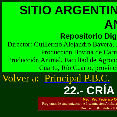
SITIO ARGENTI
A
Repositorio Dig
Director:
G
uillermo Alejandro Bavera, 
Producción Bovina de Carn
Producción Animal, Facultad de Agrono
Cuarto, Río Cuarto, provinc
Volver a:
Principal P.B.C.
22.- CRÍ
Med. Vet. Federico C
Programas de sincronización e Inseminación Artificia
Río Cuarto (Córdoba): 