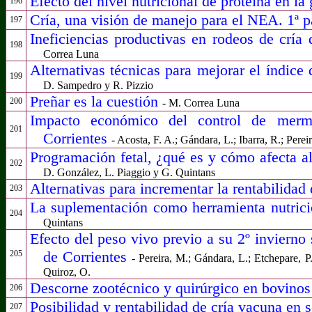
Efecto del nivel nutricional de proteína en la
196
Cría, una visión de manejo para el NEA. 1ª p
197
Ineficiencias productivas en rodeos de cría
198
Correa Luna
Alternativas técnicas para mejorar el índice
199
D. Sampedro y R. Pizzio
Preñar es la cuestión
200
- M. Correa Luna
Impacto económico del control de merma
201
Corrientes
- Acosta, F. A.; Gándara, L.; Ibarra, R.; Perei
Programación fetal, ¿qué es y cómo afecta a
202
D. González, L. Piaggio y G. Quintans
Alternativas para incrementar la rentabilidad
203
La suplementación como herramienta nutrici
204
Quintans
Efecto del peso vivo previo a su 2º invierno s
de Corrientes
205
- Pereira, M.; Gándara, L.; Etchepare, P.;
Quiroz, O.
Descorne zootécnico y quirúrgico en bovino
206
Posibilidad y rentabilidad de cría vacuna en
207