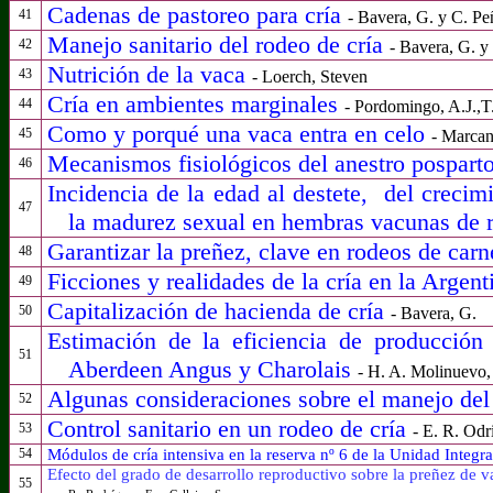
Cadenas de pastoreo para cría
41
- Bavera, G. y C. Pe
Manejo sanitario del rodeo de cría
42
- Bavera, G. y
Nutrición de la vaca
43
-
Loerch, Steven
Cría en ambientes marginales
44
- Pordomingo, A.J.,T
Como y porqué una vaca entra en celo
45
-
Marcant
Mecanismos fisiológicos del anestro posparto
46
Incidencia de la edad al destete,
del crecim
47
la madurez sexual en hembras vacunas de r
Garantizar la preñez, clave en rodeos de carn
48
Ficciones y realidades de la cría en la Argent
49
Capitalización de hacienda de cría
50
- Bavera, G.
Estimación de la eficiencia de producción
51
Aberdeen Angus y Charolais
- H. A. Molinuevo,
Algunas consideraciones sobre el manejo del 
52
Control sanitario en un rodeo de cría
53
- E. R. Odr
54
Módulos de cría intensiva en la reserva nº 6 de la Unidad Integr
Efecto del grado de desarrollo reproductivo sobre la preñez de 
55