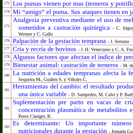
Los pumas vienen por mas (terneros y potrill
173
Mi “amigo” el puma. Sus ataques tienen en ja
174
Analgesia preventiva mediante el uso de mel
sometidos a castración quirúrgica
175
- C. Irig
Werner y C. Gallo
Palpación de la gestación temprana
176
- J. Serrano
Cría y recría de bovinos
177
- J. H. Veneciano y C. A. Fras
Algunos factores que afectan el índice de pr
178
Bienestar animal: castración de terneros
179
- M. d
La nutrición a edades tempranas afecta la fe
180
Sequeira M., Guillen S. y Viñoles C.
Herramientas del cambio: el resultado produ
181
una única variable
- D. Sampedro, M. Calvi y P. Bar
Suplementación pre parto en vacas de cría
concentración plasmática de metabolitos 
182
Perez Clariget, R.
Es determinante: Un importante número 
183
nutricionales durante la gestación
- Jornada Ga