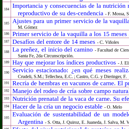
Importancia y consecuencias de la nutrición 
184
reproductivo de su des-cendencia
- F. Mossa, S
Ajustes para un primer servicio de la vaquil
185
M. Gómez
Primer servicio de la vaquilla a los 15 meses
186
Desafíos del entore de 14 meses
187
- C. Viñoles
La preñez, el inicio del camino
- Facultad de Cien
188
Santa Fe, 2da Circunscripción.
Hay que mejorar los índices productivos
189
- J. E
Servicio estacionado: ¿en qué meses reali
190
Crudeli, S.M.; Tellechea, E.C. ; Castro, C.G. y Dieringer, F.
Recría de hembras en vacunos de carne. El pr
191
Manejo del rodeo de cría sobre campo natur
192
Nutrición prenatal de la vaca de carne. Su ef
193
Hacer de la cría un negocio estable
194
- O. Melo
Evaluación de sustentabilidad de un mode
195
Argentina
- S. Otta, J. Quiroz, E. Juaneda, J. Salva, M. V