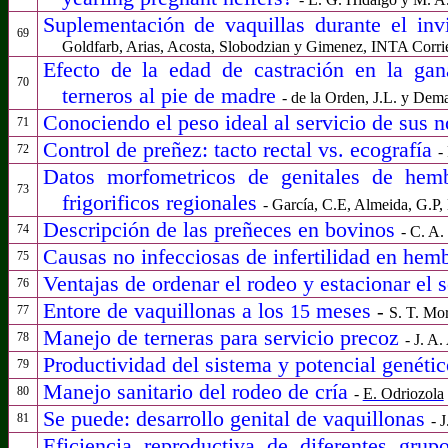
Suplementación de vaquillas durante el inv
69
Goldfarb, Arias, Acosta, Slobodzian y Gimenez,
INTA Corri
Efecto de la edad de castración en la gan
70
terneros al pie de madre
- de la Orden, J.L. y Dem
Conociendo el peso ideal al servicio de sus 
71
Control de preñez: tacto rectal vs. ecografía
72
-
Datos morfometricos de genitales de hemb
73
frigorificos regionales
- García, C.E, Almeida, G.P
Descripción de las preñeces en bovinos
74
- C. A
Causas no infecciosas de infertilidad en hem
75
Ventajas de ordenar el rodeo y estacionar el 
76
Entore de vaquillonas a los
meses
15
-
77
S. T. Mor
Manejo de terneras para servicio precoz
78
- J. A
Productividad del sistema y potencial genétic
79
Manejo sanitario
del rodeo de cría
80
-
E. Odriozola
Se puede: desarrollo genital de vaquillonas
81
- 
Eficiencia reproductiva de diferentes gru