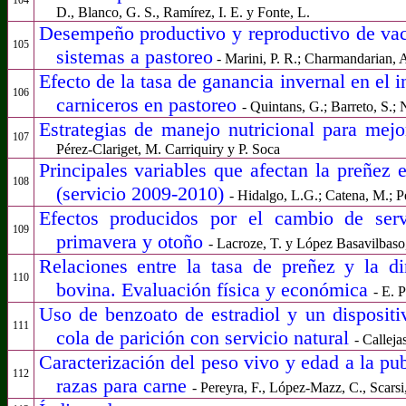
D., Blanco, G. S., Ramírez, I. E. y Fonte, L.
Desempeño productivo y reproductivo de vaca
105
sistemas a pastoreo
- Marini, P. R.; Charmandarian, A
Efecto de la tasa de ganancia invernal en el i
106
carniceros en pastoreo
- Quintans, G.; Barreto, S.;
Estrategias de manejo nutricional para mej
107
Pérez-Clariget, M. Carriquiry y P. Soca
Principales variables que afectan la preñez
108
(servicio 2009-2010)
- Hidalgo, L.G.; Catena, M.; P
Efectos producidos por el cambio de serv
109
primavera y otoño
- Lacroze, T. y López Basavilbaso,
Relaciones entre la tasa de preñez y la d
110
bovina. Evaluación física y económica
- E. 
Uso de benzoato de estradiol y un dispositi
111
cola de parición con servicio natural
-
Callejas
Caracterización del peso vivo y edad a la pub
112
razas para carne
-
Pereyra, F., López-Mazz, C., Scarsi,