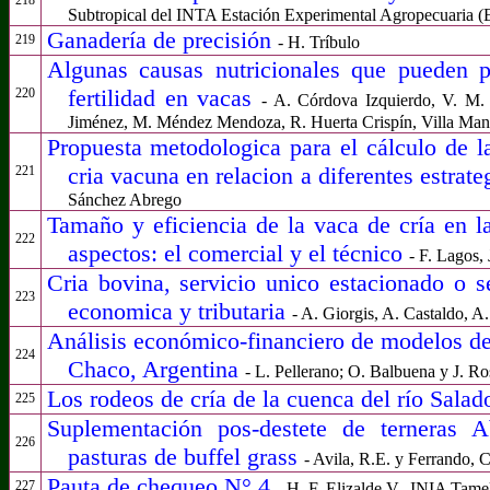
Subtropical del INTA Estación Experimental Agropecuaria (
Ganadería de precisión
219
- H. Tríbulo
Algunas causas nutricionales que pueden p
fertilidad en vacas
220
- A. Córdova Izquierdo, V. M.
Jiménez, M. Méndez Mendoza, R. Huerta Crispín, Villa Manc
Propuesta metodologica para el cálculo de l
cria vacuna en relacion a diferentes estrat
221
Sánchez Abrego
Tamaño y eficiencia de la vaca de cría en 
222
aspectos: el comercial y el técnico
- F. Lagos
Cria bovina, servicio unico estacionado o 
223
economica y tributaria
- A. Giorgis, A. Castaldo, A.
Análisis económico-financiero de modelos de 
224
Chaco, Argentina
- L. Pellerano; O. Balbuena y J. Ro
Los rodeos de cría de la cuenca del río Salado
225
Suplementación pos-destete de terneras 
226
pasturas de buffel grass
- Avila, R.E. y Ferrando, 
Pauta de chequeo N° 4
227
- H. F. Elizalde V., INIA Tame