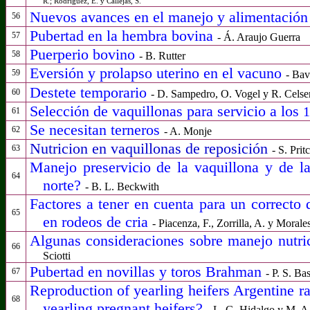
R.; Rodríguez, E. y Callejas, S.
Nuevos avances en el manejo y alimentación d
56
Pubertad en la hembra bovina
57
- Á. Araujo Guerra
Puerperio bovino
58
- B. Rutter
Eversión y prolapso uterino en el vacuno
59
- Bav
Destete temporario
60
- D. Sampedro, O. Vogel y R. Celse
Selección de vaquillonas para servicio a los
1
61
Se necesitan terneros
62
- A. Monje
Nutricion en vaquillonas de reposición
63
- S. Pri
Manejo preservicio de la vaquillona y de la
64
norte?
-
B. L. Beckwith
Factores a tener en cuenta para un correcto
65
en rodeos de cria
- Piacenza, F., Zorrilla, A. y Morale
Algunas consideraciones sobre manejo nutric
66
Sciotti
Pubertad en novillas y toros Brahman
67
- P. S. B
Reproduction of yearling heifers Argentine r
68
yearling pregnant heifers?
- L. G. Hidalgo y M. A