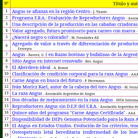
Título y aut
Nº
Angus se afianza en la región Centro
1
- J. Vicario
Programa
.: Evaluación de Reproductores Angus
2
E.R.A
- Asoci
Una descripción de la producción en las cabañas criadoras
3
Valor agregado, futuro promisorio para carnes con marca
4
-
¿Nacerá negro o colorado?
5
- M. Fernández Alt
Agregado de valor a través de diferenciación de producto
6
Ferreyra
Angus
( en Razas bovinas y bufalinas de la Argenti
7
- Bavera, G.
Sitio Angus en internet renovado
8
- Rev. Angus
El Aberdeen ideal
9
- A. Romat
Clasificación de condición corporal para la raza Angus
10
- AA
Carne Angus en busca del futuro
11
- P. Herrmann
Iván Moricz Karl,
autor de la cabeza del toro A
ngus
12
- M. Fern
La raza Angus
13
- Asociación Argentina de Angus
Dos décadas de mejoramiento en la raza Angus
14
- INTA Informa
Reproductores Angus
sin
del
15
D.E.P.
E.R.A. -
Asociación Argentina d
Quince años del programa "Carne Angus Certificada"
16
- AAA
Disponibilidad de DEPs Genoma-Potenciado para la Raza
17
El Angus en Estados Unidos. Evolución de los criterios, te
18
Osteopetrosis letal hereditaria (enfermedad de los h
19