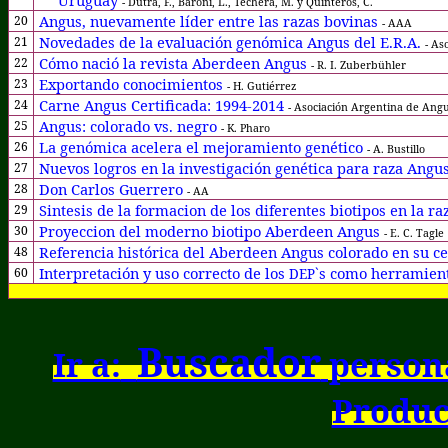
Uruguay
- Dutra, F., Baroni, L., Techera, M. y Quinteros, C.
Angus, nuevamente líder entre las razas bovinas
20
- AAA
Novedades de la evaluación genómica Angus del E.R.A.
21
- As
Cómo nació la revista Aberdeen Angus
22
- R. I. Zuberbühler
Exportando conocimientos
23
- H. Gutiérrez
Carne Angus Certificada: 1994-2014
24
- Asociación Argentina de Ang
Angus: colorado vs. negro
25
- K. Pharo
La genómica acelera el mejoramiento genético
26
- A. Bustillo
Nuevos logros en la investigación genética para raza Angu
27
Don Carlos Guerrero
28
- AA
Sintesis de la formacion de los diferentes biotipos en la 
29
Proyeccion del moderno biotipo Aberdeen Angus
30
- E. C. Tagle
Referencia histórica del Aberdeen Angus colorado en su c
48
Interpretación y uso correcto de los
s como herramient
60
DEP`
Buscador
Ir a:
persona
Produc