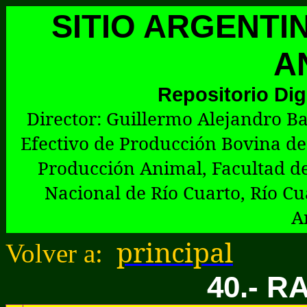
SITIO ARGENTI
A
Repositorio Dig
Director:
G
uillermo Alejandro Ba
Efectivo de Producción Bovina de
Producción Animal, Facultad de
Nacional de Río Cuarto, Río Cu
A
principal
Volver a:
40.- 