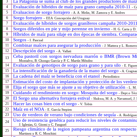
La Patagonia se suma al club de los grandes productores de maí
3
Evaluación de híbridos de maíz para grano campaña 2010-11
4
- Co
Evaluacion de sorgo forrajero
5
- A. A. Melin, M. Zamora y E. Andres
Sorgo forrajero
6
– EEA Concepción del Uruguay
Evaluación de híbridos de sorgos graníferos campaña 2010-201
7
Sorgos diferidos en pie y mijo perenne
en invierno
8
- H. G. Carta y D
Híbridos de maíz para silaje en dos épocas de siembra. Compar
9
Sorgos
10
- I. Pascual
Combinar maíces para asegurar la producción
11
- J. Mattera y L. Romero
Descripción del sorgo
12
- A. Vallati
Ceba pastoril con sorgos nervadura marrón o BMR (Brown Mi
13
Montalvo, B. Chongo García y P. C. Martín Méndez
Evaluación de genotipos de sorgo para grano y para silo
14
- E. Figue
La intensificación de la ganadería de la mano del sorgo
15
- A. Cragna
La cadena del maíz se beneficia con el etanol
16
- Periodístico
Estimación del costo de implantación y protección de los verde
17
Elija el sorgo que más se ajuste a su objetivo de utilización
18
- L. M.
Cuidando el rendimiento en sorgo: Mosquita del sorgo
19
- Dept.o Téc
El Sorgo una alternativa forrajera estival
20
- Slukwa, M. A. y Navamuel, J.
Hacer las cosas bien con el sorgo
21
- V. Tobin
Maíz en el NOA
22
- E. García Stepien
Uso de verdeos de verano bajo condiciones de sequía
23
- A. Rodrígue
Uso de resistencia genética para reducir los niveles de contam
24
J. Iglesias, G. Giomi y C. Fauguel
Riesgo climático de la region pampeana argentina con respect
25
Martinez y R. C. Moschini