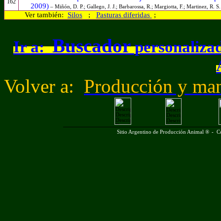
162
2009)
– Miñón, D. P.; Gallego, J. J.; Barbarossa, R.; Margiotta, F.; Martinez, R. S
Ver también:
Silos
;
Pasturas diferidas
;
Buscador
Ir a:
personalizad
Volver a
:
Producción y man
Sitio Argentino de Producción Animal ®
-
C