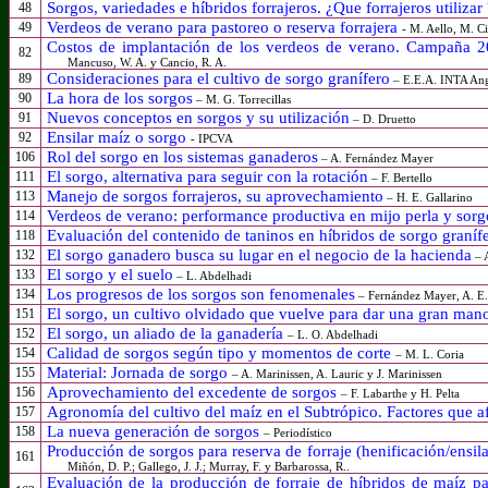
Sorgos, variedades e híbridos forrajeros. ¿Que forrajeros
utilizar
48
Verdeos de verano para pastoreo o reserva forrajera
49
- M. Aello, M. C
Costos de implantación de los verdeos de verano. Campaña 
82
Mancuso, W. A.
y
Cancio, R. A.
Consideraciones para el cultivo de sorgo granífero
89
– E.E.A. INTA Ang
La hora de los sorgos
90
– M. G. Torrecillas
Nuevos conceptos en sorgos y su utilización
91
– D. Druetto
Ensilar maíz o sorgo
92
- IPCVA
Rol del sorgo en los sistemas ganaderos
106
– A. Fernández Mayer
El sorgo, alternativa para seguir con la rotación
111
– F. Bertello
Manejo de sorgos forrajeros, su aprovechamiento
113
– H. E. Gallarino
Verdeos de verano: performance productiva en mijo perla y sorgo
114
Evaluación del contenido de taninos en híbridos de sorgo graníf
118
El sorgo ganadero busca su lugar en el negocio de la hacienda
132
– 
El sorgo y el suelo
133
– L. Abdelhadi
Los progresos de los sorgos son fenomenales
134
– Fernández Mayer, A. E.;
El sorgo, un cultivo olvidado que vuelve para dar una gran man
151
El sorgo, un aliado de la ganadería
152
– L. O. Abdelhadi
Calidad de sorgos según tipo y momentos de corte
154
– M. L. Coria
Material: Jornada de sorgo
155
– A. Marinissen, A. Lauric y J. Marinissen
Aprovechamiento del excedente de sorgos
156
– F. Labarthe y H. Pelta
Agronomía del cultivo del maíz en el Subtrópico. Factores que a
157
La nueva generación de sorgos
158
– Periodístico
Producción de sorgos para reserva de forraje (henificación/ensi
161
Miñón, D. P.; Gallego, J. J.; Murray, F. y Barbarossa, R..
Evaluación de la producción de forraje de híbridos de maíz pa