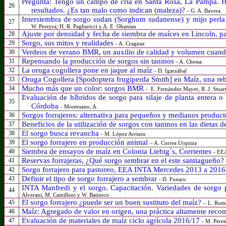
Pregunta: Tengo un campo de cría en Santa Rosa, La Pampa. 
26
resultados. ¿Es tan malo como indican (maleza)?
- G. A. Bavera
Intersiembra de sorgo sudan (Sorghum sudanense) y mijo perla
27
W. Pereyra; H. R. Pagliaricci y A. E. Ohanian
Ajuste por densidad y fecha de siembra de maíces en Lincoln, 
28
Sorgo, sus mitos y realidades
29
- A. Cragnaz
Verdeos de verano BMR, un auxilio de calidad y volumen cuando
30
Repensando la producción de sorgos sin taninos
31
- A. Chessa
La oruga cogollera pone en jaque al maíz
32
- D. Igarzábal
Oruga Cogollera [Spodoptera frugiperda Smith] en Maíz, una reb
33
Mucho más que un color: sorgos BMR
34
-
E. Fernández Mayer, R. J. Stuar
Evaluación de híbridos de sorgo para silaje de planta entera
35
Córdoba
- Montesano, A.
Sorgos forrajeros: alternativa para pequeños y medianos produc
36
Beneficios de la utilización de sorgos con taninos en las dietas 
37
El sorgo busca revancha
38
- M. López Arriazu
El sorgo forrajero en producción animal
39
–
A. Correa Urquiza
Siembra de ensayos de maíz en Colonia Liebig´s, Corrientes
40
- EEA
Reservas forrajeras, ¿Qué sorgo sembrar en el este santiagueño?
41
Sorgo forrajero para pastoreo, EEA INTA Mercedes 2013 a 201
42
Definir el tipo de sorgo forrajero a sembrar
43
- D. Funaro
INTA Manfredi y el sorgo. Capacitación. Variedades de sorgo 
44
Alverani, M. Camilloni y W. Batisoco
El sorgo forrajero ¿puede ser un buen sustituto del maíz?
45
–
L. Rome
Maíz: Agregado de valor en origen, una práctica altamente rec
46
Evaluación de materiales de maíz ciclo agrícola 2016/17
47
- M. Perei