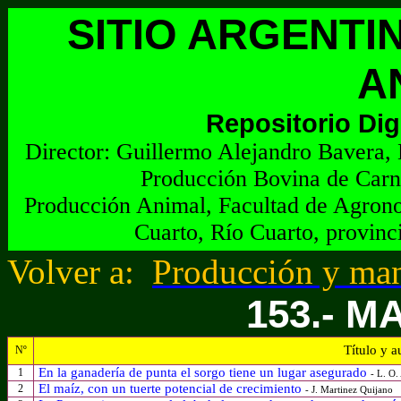
SITIO ARGENTI
A
Repositorio Dig
Director:
G
uillermo Alejandro Bavera, 
Producción Bovina de Carn
Producción Animal, Facultad de Agrono
Cuarto, Río Cuarto, provinc
Volver a
:
Producción y man
153.- M
Título y a
Nº
En la ganadería de punta el sorgo tiene un lugar asegurado
1
- L. O.
El maíz, con un tuerte potencial de crecimiento
2
- J. Martinez Quijano