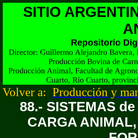
SITIO ARGENTI
A
Repositorio Dig
Director:
G
uillermo Alejandro Bavera, 
Producción Bovina de Carn
Producción Animal, Facultad de Agrono
Cuarto, Río Cuarto, provinc
Volver a:
Producción y man
88.- SISTEMAS d
CARGA ANIMAL
FOR