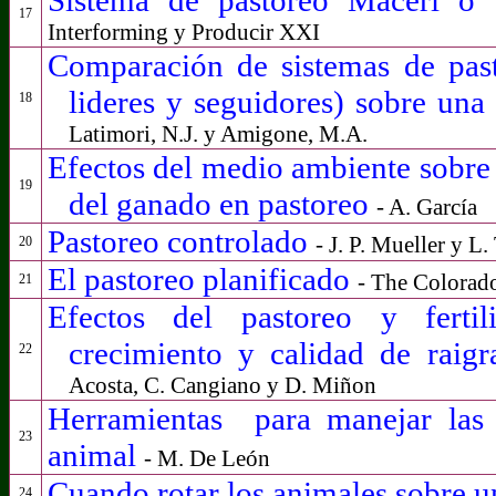
17
Interforming y Producir XXI
Comparación de sistemas de past
lideres y seguidores) sobre una 
18
Latimori, N.J. y Amigone, M.A.
Efectos del medio ambiente sobre 
19
del ganado en pastoreo
- A. García
Pastoreo controlado
- J. P. Mueller y L.
20
El pastoreo planificado
-
The Colorado
21
Efectos del pastoreo y fertil
crecimiento y calidad de raigr
22
Acosta, C. Cangiano y D. Miñon
Herramientas
para
manejar las 
23
animal
- M. De León
Cuando rotar los animales sobre u
24