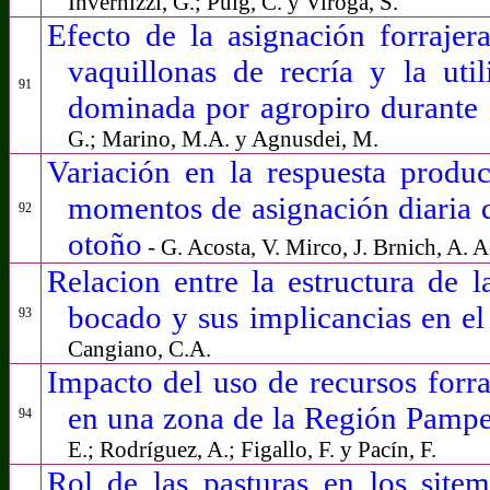
Invernizzi, G.; Puig, C. y Viroga, S.
Efecto de la asignación forraje
vaquillonas de recría y la util
91
dominada por agropiro durante
G.; Marino, M.A. y Agnusdei, M.
Variación en la respuesta produc
momentos de asignación diaria d
92
otoño
- G. Acosta, V. Mirco, J. Brnich, A. A
Relacion entre la estructura de l
bocado y sus implicancias en 
93
Cangiano, C.A.
Impacto del uso de recursos forra
en una zona de la Región Pamp
94
E.; Rodríguez, A.; Figallo, F. y Pacín, F.
Rol de las pasturas en los site