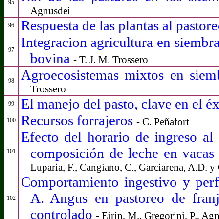
95
Agnusdei
Respuesta de las plantas al pastor
96
Integracion agricultura en siembr
97
bovina
- T. J. M. Trossero
Agroecosistemas mixtos en siem
98
Trossero
El manejo del pasto, clave en el é
99
Recursos forrajeros
- C. Peñafort
100
Efecto del horario de ingreso al
composición de leche en vacas 
101
Luparia, F.,
Cangiano, C., Garciarena, A.D. y 
Comportamiento ingestivo y per
A. Angus en pastoreo de franj
102
controlado
-
Eirin, M.,
Gregorini, P., Agne