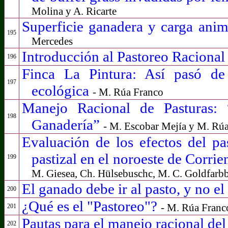
Molina y A. Ricarte
Superficie ganadera y carga anim
195
Mercedes
Introducción al Pastoreo Raciona
196
Finca La Pintura: Así pasó de 
197
ecológica
- M. Rúa Franco
Manejo Racional de Pasturas:
198
Ganadería”
- M. Escobar Mejía y M. Rú
Evaluación de los efectos del pa
pastizal en el noroeste de Corrie
199
M. Giesea, Ch. Hülsebuschc, M. C. Goldfarb
El ganado debe ir al pasto, y no e
200
¿Qué es el "Pastoreo"?
- M. Rúa Franc
201
Pautas para el manejo racional de
202