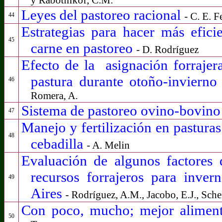
Leyes del pastoreo racional
- C. E. 
44
Estrategias para hacer más efic
45
carne en pastoreo
- D. Rodríguez
Efecto de la
asignación forrajer
pastura durante otoño-inviern
46
Romera, A.
Sistema de pastoreo ovino-bovino
47
Manejo y fertilización en pasturas 
48
cebadilla
- A. Melin
Evaluación de algunos factores
recursos forrajeros para inve
49
Aires
- Rodríguez, A.M., Jacobo, E.J., Schen
Con poco, mucho; mejor aliment
50