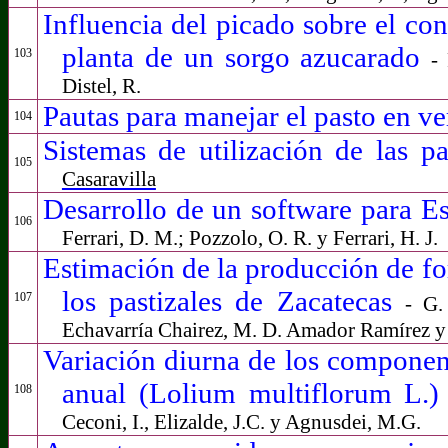
Influencia del picado sobre el co
planta de un sorgo azucarado
103
-
Distel, R.
Pautas para manejar el pasto en v
104
Sistemas de utilización de las p
105
Casaravilla
Desarrollo de un software para E
106
Ferrari, D. M.; Pozzolo, O. R. y Ferrari, H. J.
Estimación de la producción de for
los pastizales de Zacatecas
107
- G.
Echavarría Chairez, M. D. Amador Ramírez y 
Variación diurna de los component
anual
(Lolium multiflorum L.)
108
Ceconi, I., Elizalde, J.C. y Agnusdei, M.G.