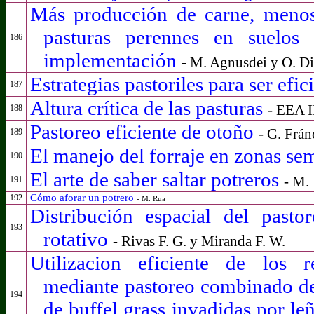
Más producción de carne, menos
pasturas perennes en suelos 
186
implementación
- M. Agnusdei y O. D
Estrategias pastoriles para ser efic
187
Altura crítica de las pasturas
- EEA 
188
Pastoreo eficiente de otoño
- G. Frán
189
El manejo del forraje en zonas se
190
El arte de saber saltar potreros
- M.
191
Cómo aforar un potrero
192
- M. Rua
Distribución espacial del past
193
rotativo
- Rivas F. G. y Miranda F. W.
Utilizacion eficiente de los r
mediante pastoreo combinado de
194
de buffel grass invadidas por l