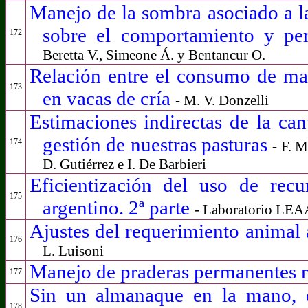
Manejo de la sombra asociado a la 
sobre el comportamiento y pe
172
Beretta V., Simeone Á. y Bentancur O.
Relación entre el consumo de mate
173
en vacas de cría
- M. V. Donzelli
Estimaciones indirectas de la can
gestión de nuestras pasturas
174
- F. M
D. Gutiérrez e I. De Barbieri
Eficientización del uso de recu
175
argentino. 2ª parte
- Laboratorio LEA
Ajustes del requerimiento animal a
176
L. Luisoni
Manejo de praderas permanentes 
177
Sin un almanaque en la mano, 
178