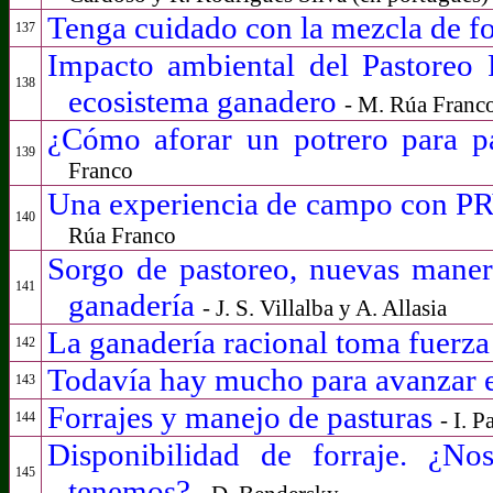
Tenga cuidado con la mezcla de fo
137
Impacto ambiental del Pastoreo 
138
ecosistema ganadero
- M. Rúa Franc
¿Cómo aforar un potrero para p
139
Franco
Una experiencia de campo con P
140
Rúa Franco
Sorgo de pastoreo, nuevas manera
141
ganadería
- J. S. Villalba y A. Allasia
La ganadería racional toma fuerz
142
Todavía hay mucho para avanzar 
143
Forrajes y manejo de pasturas
- I. P
144
Disponibilidad de forraje. ¿N
145
tenemos?