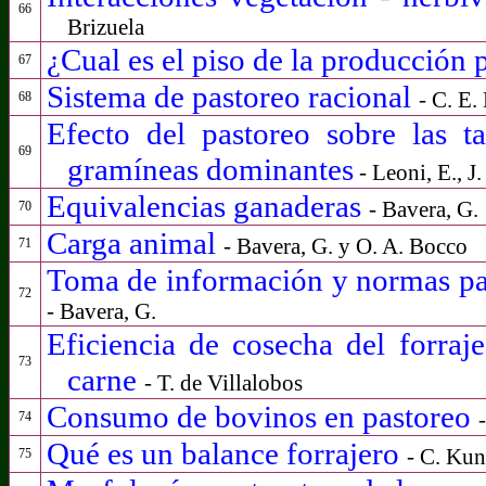
66
Brizuela
¿Cual es el piso de la producción 
67
Sistema de pastoreo racional
- C. E
68
Efecto del pastoreo sobre las t
69
gramíneas dominantes
- Leoni, E., J
Equivalencias ganaderas
- Bavera, G.
70
Carga animal
- Bavera, G. y O. A. Bocco
71
Toma de información y normas pa
72
- Bavera, G.
Eficiencia de cosecha del forraj
73
carne
- T. de Villalobos
Consumo de bovinos en pastoreo
74
Qué es un balance forrajero
-
C. Kun
75