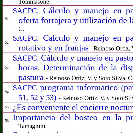
Tommasone
Cálculo y manejo en pas
SACPC.
oferta forrajera y utilización de 
51
C.
Calculo y manejo en pa
SACPC.
52
rotativo y en franjas
- Reinoso Ortiz, 
Cálculo y manejo en past
SACPC.
horas. Determinación de la dis
53
pastura
- Reinoso Ortiz, V. y Soto Silva, C
programa informatico
pa
SACPC
(
54
51, 52 y 53)
- Reinoso Ortiz, V. y Soto Sil
¿Es conveniente el encierre noct
55
Importancia del bosteo en la pr
56
Tamagnini