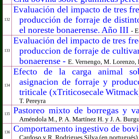
Evaluación del impacto de tres fre
producción de forraje de distint
132
el noreste bonaerense. Año III
- E
Evaluación del impacto de tres fre
produccion de forraje de cultivar
133
bonaerense
-
E. Vernengo, M. Lorenzo, P
Efecto de la carga animal sob
asignacion de forraje y produc
134
triticale (xTriticosecale Witmac
T. Pereyra
Pastoreo mixto de borregas y va
135
Améndola M., P. A. Martínez H. y J. A. Burg
Comportamento ingestivo de bovi
136
Cardoso y R. Rodrigues Silva (en portugués)