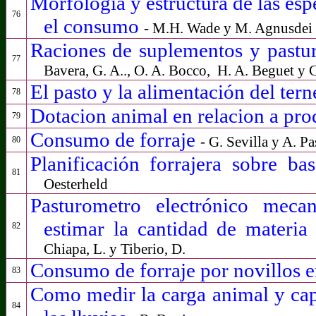
Morfología y estructura de las espe
76
el consumo
- M.H. Wade y M. Agnusdei
Raciones de suplementos y pastur
77
Bavera, G. A.., O. A. Bocco,
H. A. Beguet y C
El pasto y la alimentación del tern
78
Dotacion animal en relacion a pro
79
Consumo de forraje
- G. Sevilla y A. Pa
80
Planificación forrajera sobre ba
81
Oesterheld
Pasturometro electrónico meca
estimar la cantidad de materia
82
Chiapa, L. y Tiberio, D.
Consumo de forraje por novillos e
83
Como medir la carga animal y cap
84