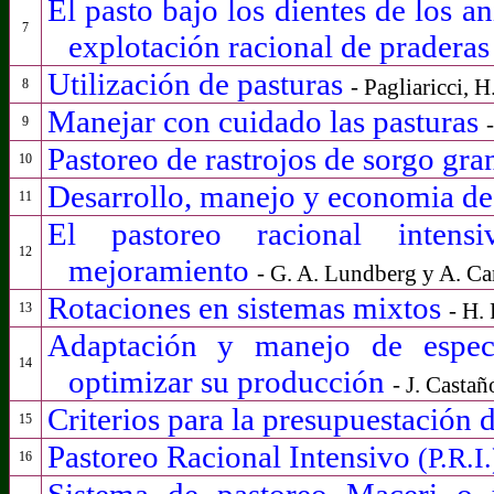
El pasto bajo los dientes de los a
7
explotación racional de pradera
Utilización de pasturas
- Pagliaricci, H.
8
Manejar con cuidado las pasturas
9
Pastoreo de rastrojos de sorgo gra
10
Desarrollo, manejo y economia de
11
El pastoreo racional inten
12
mejoramiento
- G. A. Lundberg y A. Ca
Rotaciones en sistemas mixtos
-
H. 
13
Adaptación y manejo de especi
14
optimizar su producción
- J. Castañ
Criterios para la presupuestación d
15
Pastoreo Racional Intensivo
(P.R.I.
16
Sistema de pastoreo Maceri o