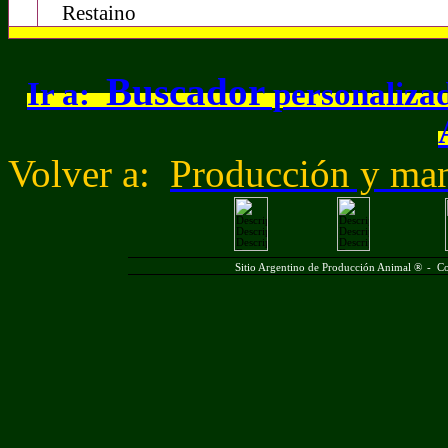
Restaino
Buscador
Ir a:
personalizad
Volver a:
Producción y man
Sitio Argentino de Producción Animal ®
-
Co