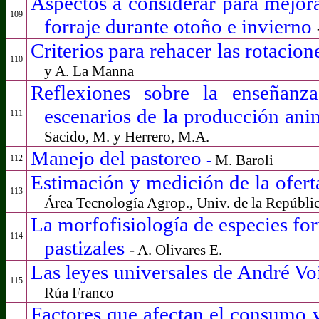
Aspectos a considerar para mejora
109
forraje durante otoño e invierno
Criterios para rehacer las rotacion
110
y A. La Manna
Reflexiones sobre la enseñanz
escenarios de la producción ani
111
Sacido, M. y Herrero, M.A.
Manejo del pastoreo
-
M. Baroli
112
Estimación y medición de la ofert
113
Área Tecnología Agrop., Univ. de la Repúbli
La morfofisiología de especies fo
114
pastizales
- A. Olivares E.
Las leyes universales de André Voi
115
Rúa Franco
Factores que afectan el consumo v