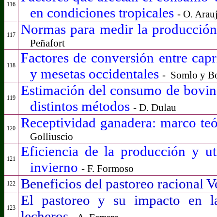
116
en condiciones tropicales
- O. Arau
Normas para medir la producción 
117
Peñafort
Factores de conversión entre capri
118
y mesetas occidentales
-
Somlo y Bo
Estimación del consumo de bovin
119
distintos métodos
- D. Dulau
Receptividad ganadera: marco teó
120
Golliuscio
Eficiencia de la producción y ut
121
invierno
-
F. Formoso
Beneficios del pastoreo racional V
122
El pastoreo y su impacto en la
123
lecheros