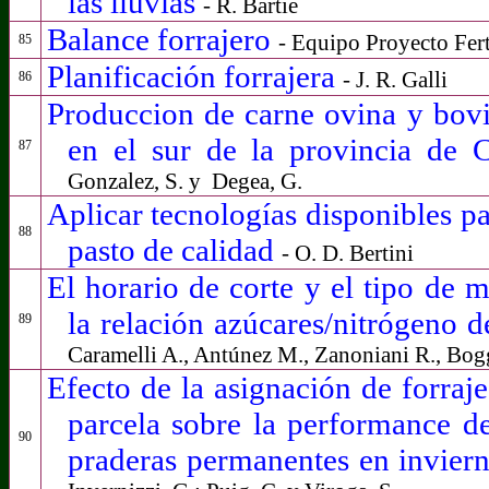
las lluvias
- R. Bartie
Balance forrajero
- Equipo Proyecto Fer
85
Planificación forrajera
- J. R. Galli
86
Produccion de carne ovina y bov
en el sur de la provincia de 
87
Gonzalez, S. y
Degea, G.
Aplicar tecnologías disponibles p
88
pasto de calidad
- O. D. Bertini
El horario de corte y el tipo de m
la relación azúcares/nitrógeno d
89
Caramelli A., Antúnez M., Zanoniani R., Bogg
Efecto de la asignación de forraj
parcela sobre la performance d
90
praderas permanentes en invier