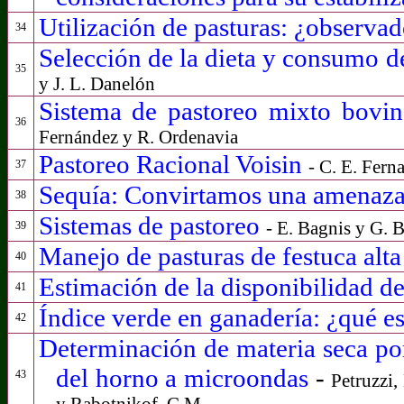
Utilización de pasturas: ¿observa
34
Selección de la dieta y consumo d
35
y
J. L. Danelón
Sistema de pastoreo mixto bovi
36
Fernández y R. Ordenavia
Pastoreo Racional Voisin
- C. E. Fer
37
Sequía: Convirtamos una amenaza
38
Sistemas de pastoreo
- E. Bagnis y G. 
39
Manejo de pasturas de festuca alt
40
Estimación de la disponibilidad de
41
Índice verde en ganadería: ¿qué e
42
Determinación de materia seca por
del horno a microondas
-
43
Petruzzi, 
y Rabotnikof, C.M.