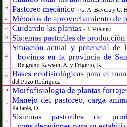
Pastoreo mecánico
- G. A. Bavera y C. 
25
Métodos de aprovechamiento de p
26
Cuidando las plantas
- J. Volenec
27
Sistemas pastoriles de producción
28
Situación actual y potencial de l
bovinos en la provincia de Sa
29
Belgrano Rawson, A. y Frigerio, K.
Bases ecofisiológicas para el mane
30
del Pozo Rodríguez
Morfofisiologia de plantas forraje
31
Manejo del pastoreo, carga anima
32
Pallarés, O.
Sistemas pastoriles de pro
33
consideraciones para su estabili