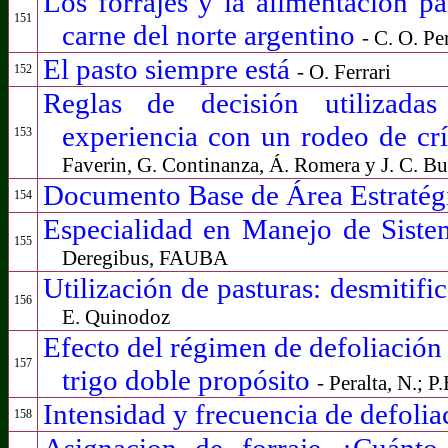
Los forrajes y la alimentación pa
151
carne del norte argentino
- C. O. P
El pasto siempre está
- O. Ferrari
152
Reglas de decisión utilizada
experiencia con un rodeo de c
153
Faverin, G. Continanza, Á. Romera y J. C. Bu
Documento Base de Área Estratégi
154
Especialidad en Manejo de Siste
155
Deregibus, FAUBA
Utilización de pasturas: desmitifi
156
E. Quinodoz
Efecto del régimen de defoliación
157
trigo doble propósito
- Peralta, N.; 
Intensidad y frecuencia de defoli
158
Asignacion de forraje ¿Cuánto