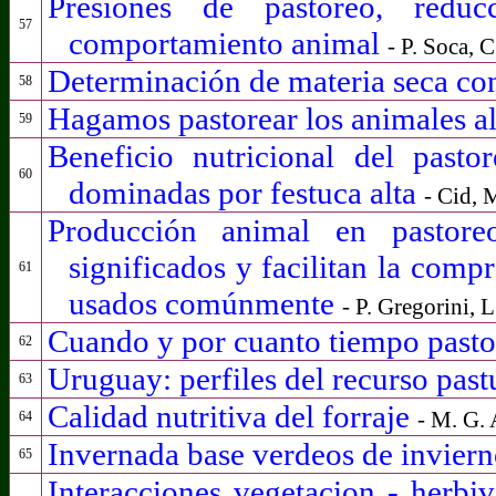
Presiones de pastoreo, redu
57
comportamiento animal
- P. Soca, 
Determinación de materia seca co
58
Hagamos pastorear los animales al
59
Beneficio nutricional del past
60
dominadas por festuca alta
- Cid, 
Producción animal en pastoreo
significados y facilitan la comp
61
usados comúnmente
- P. Gregorini, 
Cuando y por cuanto tiempo pasto
62
Uruguay: perfiles del recurso past
63
Calidad nutritiva del forraje
- M. G.
64
Invernada base verdeos de inviern
65
Interacciones vegetacion - herbi