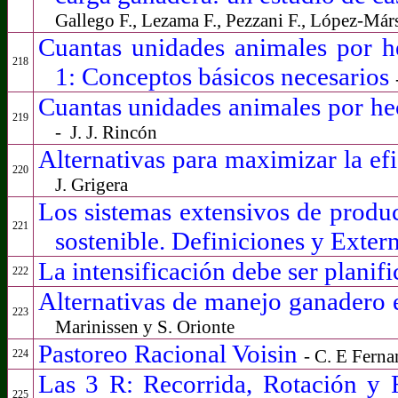
Gallego F., Lezama F., Pezzani F., López-Márs
Cuantas unidades animales por h
218
1: Conceptos básicos necesarios
Cuantas unidades animales por he
219
-
J. J. Rincón
Alternativas para maximizar la efi
220
J. Grigera
Los sistemas extensivos de produc
221
sostenible. Definiciones y Exter
La intensificación debe ser planif
222
Alternativas de manejo ganadero e
223
Marinissen y S. Orionte
Pastoreo Racional Voisin
- C. E Fern
224
Las 3 R: Recorrida, Rotación 
225