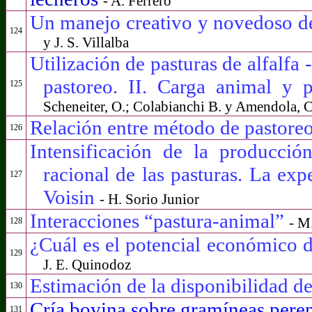
- A. Ferrero
Un manejo creativo y novedoso de
124
y J. S. Villalba
Utilización de pasturas de alfalfa 
pastoreo. II. Carga animal y
125
Scheneiter, O.; Colabianchi B. y Amendola, C
Relación entre método de pastoreo
126
Intensificación de la producció
racional de las pasturas. La exp
127
Voisin
- H. Sorio Junior
Interacciones “pastura-animal”
- M
128
¿Cuál es el potencial económico 
129
J. E. Quinodoz
Estimación de la disponibilidad de
130
Cría bovina sobre gramíneas pere
131