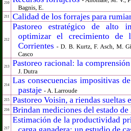
210
Bagnis, E.
Calidad de los forrajes para rumia
211
Pastoreo estratégico de alto 
optimizar el crecimiento de 
212
Corrientes
- D. B. Kurtz, F. Asch, M. G
Casco
Pastoreo racional: la comprensión
213
J. Dutra
Las consecuencias impositivas de 
214
pastaje
- A. Larroude
Pastoreo Voisin, a riendas suelta
215
Brindan mediciones del estado de 
216
Estimación de la productividad pr
carga ganadera: un estudio de ca
217