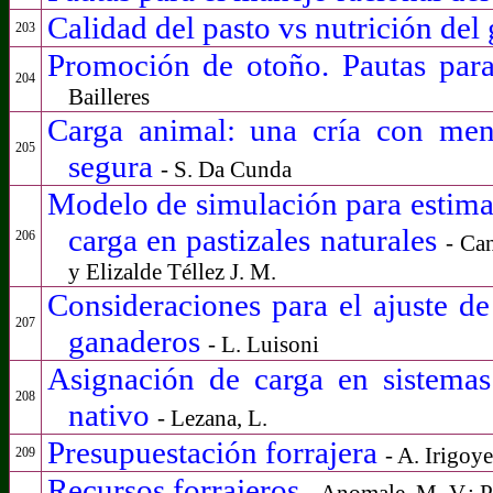
Calidad del pasto vs nutrición de
203
Promoción de otoño. Pautas para
204
Bailleres
Carga animal: una cría con men
205
segura
- S. Da Cunda
Modelo de simulación para estimar
carga en pastizales naturales
206
- Ca
y Elizalde Téllez J. M.
Consideraciones para el ajuste de
207
ganaderos
- L. Luisoni
Asignación de carga en sistema
208
nativo
- Lezana, L.
Presupuestación forrajera
- A. Irigoy
209
Recursos forrajeros
- Anomale, M. V.; P