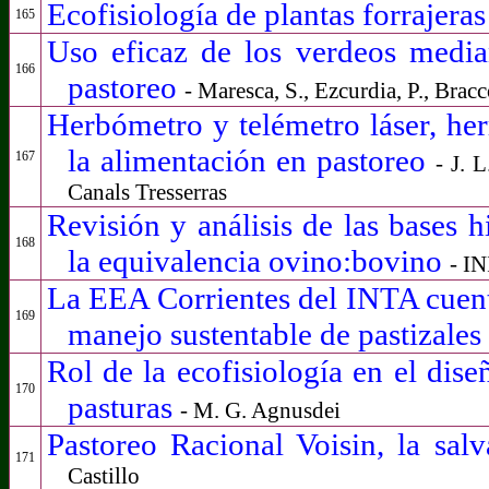
Ecofisiología de plantas forrajera
165
Uso eficaz de los verdeos media
166
pastoreo
- Maresca, S., Ezcurdia, P., Bracc
Herbómetro y telémetro láser, her
la alimentación en pastoreo
167
- J. 
Canals Tresserras
Revisión y análisis de las bases hi
168
la equivalencia ovino:bovino
- I
La EEA Corrientes del INTA cuen
169
manejo sustentable de pastizales
Rol de la ecofisiología en el dis
170
pasturas
- M. G. Agnusdei
Pastoreo Racional Voisin, la sal
171
Castillo