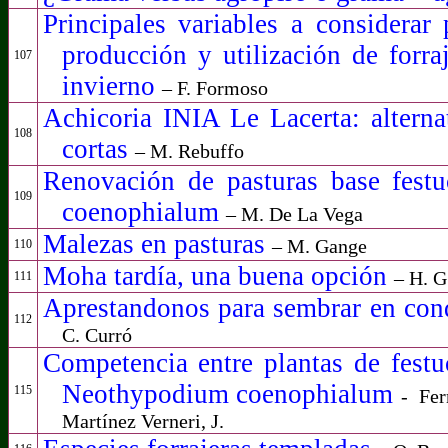
Principales variables a considerar 
producción y utilización de forra
107
invierno
– F. Formoso
Achicoria INIA Le Lacerta: alternat
108
cortas
–
M. Rebuffo
Renovación de pasturas base festu
109
coenophialum
– M. De La Vega
Malezas en pasturas
– M. Gange
110
Moha tardía, una buena opción
– H. G
111
Aprestandonos para sembrar en con
112
C. Curró
Competencia entre plantas de festu
Neothypodium coenophialum
115
-
Fer
Martínez Verneri, J.