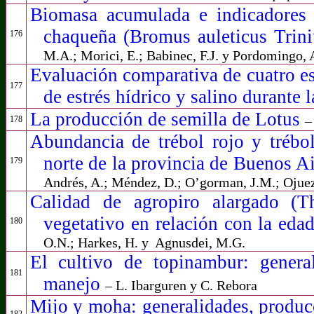
Biomasa acumulada e indicadores d
chaqueña (Bromus auleticus Trin
176
M.A.; Morici, E.; Babinec, F.J. y Pordomingo, 
Evaluación comparativa de cuatro es
177
de estrés hídrico y salino durante
La producción de semilla de Lotus
–
178
Abundancia de trébol rojo y trébol
norte de la provincia de Buenos A
179
Andrés, A.; Méndez, D.; O’gorman, J.M.; Ojuez, 
Calidad de agropiro alargado (
vegetativo en relación con la eda
180
O.N.; Harkes, H. y
Agnusdei, M.G.
El cultivo de topinambur: general
181
manejo
– L. Ibarguren y C. Rebora
Mijo y moha: generalidades, produc
182