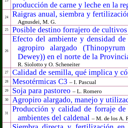
23
producción de carne y leche en la r
Raigras anual, siembra y fertilizaci
24
Agnusdei, M. G.
Posible destino forrajero de cultivos
25
Efecto del ambiente y densidad de 
agropiro alargado (Thinopyru
26
Dewey)) en el norte de la Provinc
R. Siolotto y O. Scheneiter
Calidad de semilla, qué implica y c
27
Mesotérmicas C3
– I. Pascual
28
Soja para pastoreo
– L. Romero
29
Agropiro alargado, manejo y utiliz
30
Producción y calidad de forraje de
31
ambientes del caldenal
– M. de los A. 
Siembra directa y fertilización en