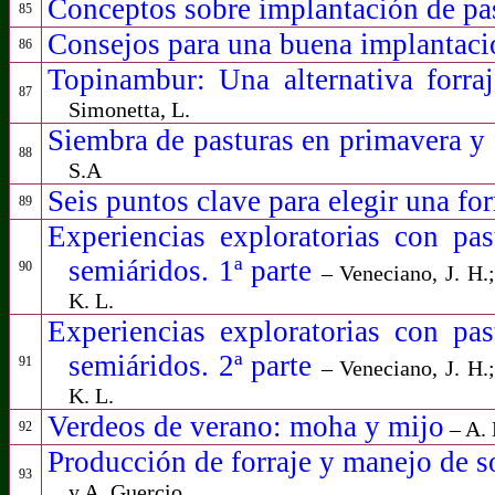
Conceptos sobre implantación de pa
85
Consejos
para una buena implantac
86
Topinambur: Una alternativa forra
87
Simonetta, L.
Siembra de pasturas en primavera y 
88
S.A
Seis puntos clave para elegir una fo
89
Experiencias exploratorias con pa
semiáridos. 1ª parte
90
– Veneciano, J. H.;
K. L.
Experiencias exploratorias con pa
semiáridos. 2ª parte
91
– Veneciano, J. H.;
K. L.
Verdeos de verano: moha y mijo
– A. 
92
Producción de forraje y manejo de s
93
y A. Guercio