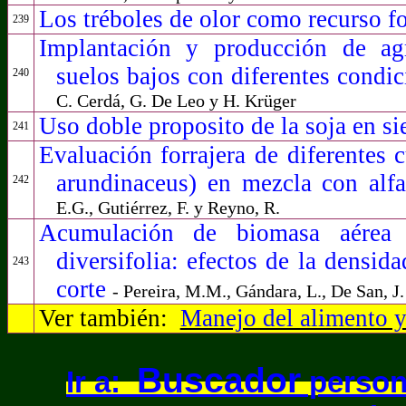
Los tréboles de olor como recurso f
239
Implantación y producción de ag
suelos bajos con diferentes condi
240
C. Cerdá, G. De Leo y H. Krüger
Uso doble proposito de la soja en s
241
Evaluación forrajera de diferentes 
arundinaceus) en mezcla con alf
242
E.G., Gutiérrez, F. y Reyno, R.
Acumulación de biomasa aérea 
diversifolia: efectos de la densid
243
corte
- Pereira, M.M., Gándara, L., De San, J.
Ver también:
Manejo del alimento y
Buscador
Ir a:
persona