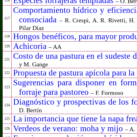
Especies forrajeras templadas
– O. Ber
116
Comportamiento hídrico y eficienci
consociada
117
–
R. Crespi, A. R. Rivetti, H.
Pilar Díaz
Hongos benéficos, para mayor produ
119
Achicoria
– AA
120
Costo de una pastura en el sudeste 
121
y M. Gange
Propuesta de pastura apícola para l
122
Sugerencias para disponer en form
123
forraje para pastoreo
– F. Formoso
Diagnóstico y prospectivas de los f
124
D. Bertín
La importancia que tiene la napa fre
125
Verdeos de verano: moha y mijo
– A. 
126