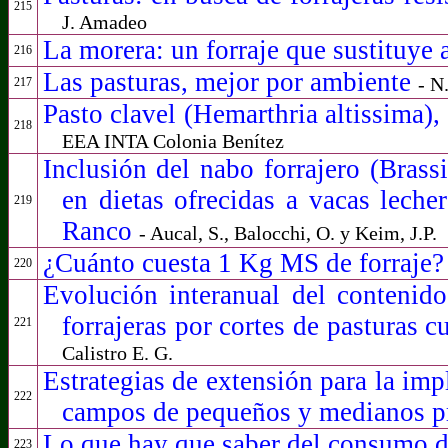
215
J. Amadeo
La morera: un forraje que sustituye
216
Las pasturas, mejor por ambiente
- N
217
Pasto clavel (Hemarthria altissima),
218
EEA INTA Colonia Benítez
Inclusión del nabo forrajero (Brass
en dietas ofrecidas a vacas leche
219
Ranco
- Aucal, S., Balocchi, O. y Keim, J.P.
¿Cuánto cuesta 1 Kg MS de forraje
220
Evolución interanual del contenido
forrajeras por cortes de pasturas 
221
Calistro E. G.
Estrategias de extensión para la imp
222
campos de pequeños y medianos p
Lo que hay que saber del consumo d
223