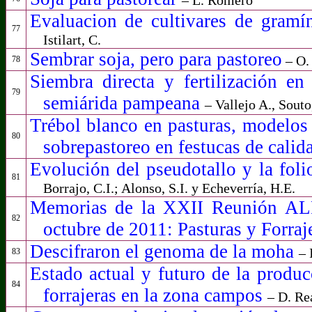
Evaluacion de cultivares de gramín
77
Istilart, C.
Sembrar soja, pero para pastoreo
– O.
78
Siembra directa y fertilización en
79
semiárida pampeana
– Vallejo A., Souto
Trébol blanco en pasturas, modelos 
80
sobrepastoreo en festucas de cali
Evolución del pseudotallo y la foli
81
Borrajo, C.I.; Alonso, S.I. y Echeverría, H.E.
Memorias de la XXII Reunión AL
82
octubre de 2011: Pasturas y Forraj
Descifraron el genoma de la moha
– 
83
Estado actual y futuro de la produc
84
forrajeras en la zona campos
– D. Re