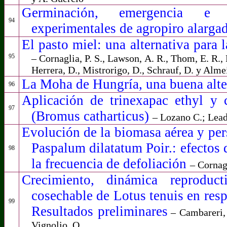
Germinación, emergencia e 
94
experimentales de agropiro alarg
El pasto miel: una alternativa para 
95
– Cornaglia, P. S., Lawson, A. R., Thom, E. R.,
Herrera, D., Mistrorigo, D., Schrauf, D. y Alme
La Moha de Hungría, una buena alt
96
Aplicación de trinexapac ethyl y c
97
(Bromus catharticus)
– Lozano C.; Lead
Evolución de la biomasa aérea y per
Paspalum dilatatum Poir.: efectos d
98
la frecuencia de defoliación
– Cornagl
Crecimiento, dinámica reproduc
cosechable de Lotus tenuis en resp
99
Resultados preliminares
– Cambareri, 
Vignolio, O.