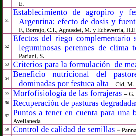
E.
Establecimiento de agropiro y fe
Argentina: efecto de dosis y fuen
51
F., Borrajo, C.I., Agnusdei, M. y Echeverria, H.E
Efectos del riego complementario s
leguminosas perennes de clima 
52
Pariani, S.
Criterios para la formulación
de mez
53
Beneficio nutricional del past
54
dominadas por festuca alta
–
Cid, M. 
Morfofisiología de las forrajeras
– G.
55
Recuperación de pasturas degradada
56
Puntos a tener en cuenta para una 
57
Avellaneda
Control de
c
alidad
de semillas
– Panna
58