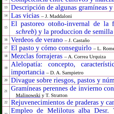
Descripción de algunas gramíneas y
13
Las vicias
– J. Maddaloni
14
El pastoreo otoño-invernal de la f
15
schreb
) y la produccion de semilla
Verdeos de verano
– J. Castaño
16
El pasto y cómo conseguirlo
– L. Rom
17
Mezclas forrajeras
– A. Correa Urquiza
18
Alelopatía: concepto, caracterís
19
importancia
– D. A. Sampietro
Divague sobre
riesgos, pastos y nú
20
Gramíneas perennes de invierno con
21
Malinowski
y T. Stratton
Rejuvenecimientos de praderas y ca
22
Empleo de Melilotus alba Desr.