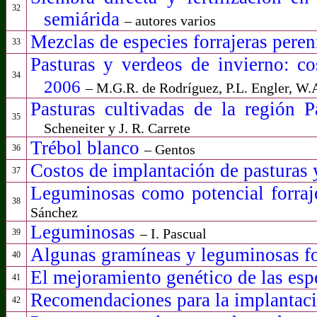
32
semiárida
– autores varios
Mezclas de especies forrajeras pere
33
Pasturas y verdeos de invierno: co
34
2006
– M.G.R. de Rodríguez, P.L. Engler, W
Pasturas cultivadas de la regió
35
Scheneiter y J. R. Carrete
T
rébol blanco
– Gentos
36
Costos de implantación de pasturas 
37
Leguminosas como potencial forraj
38
Sánchez
Leguminosas
– I. Pascual
39
Algunas gramíneas y leguminosas fo
40
El mejoramiento genético de las esp
41
Recomendaciones para la implantaci
42