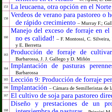
La leucaena, otra opción en el Nort
153
Verdeos de verano
para pastoreo o h
159
de rápido crecimiento
– Murray F.; Gall
Manejo del exceso de forraje en el 
no es calidad!
160
– F. Montossi, C. Silveira
y E. Berretta
Producción de forraje de cultiva
163
Barbarossa,
J. J. Gallego y D. Miñón
Implantación de pasturas perenn
164
Barbarossa
Lección 9: Producción de forraje p
165
Implantación
– Cámara de Semilleristas de l
166
El cultivo de soja para pastoreo dir
167
Diseño y prestaciones de un pro
intersiembra de pasturas
168
–
Principi M.