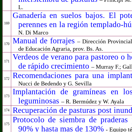
L.
Ganadería en suelos bajos. El pote
perennes en la región templado-
169
N. Di Marco
Manual de forrajes
– Dirección Provincia
170
de Educación Agraria, prov. Bs. As.
Verdeos de verano para pastoreo o he
171
de rápido crecimiento
– Murray F.; Gall
Recomendaciones para una implant
172
Nucci de Bedendo y G. Sevilla
Implantación de gramíneas en l
173
leguminosas
– R. Bermúdez y W. Ayala
Recuperación de pasturas post inun
174
Protocolo de siembra de praderas 
175
90% y hasta mas de 130%
- Equipo t