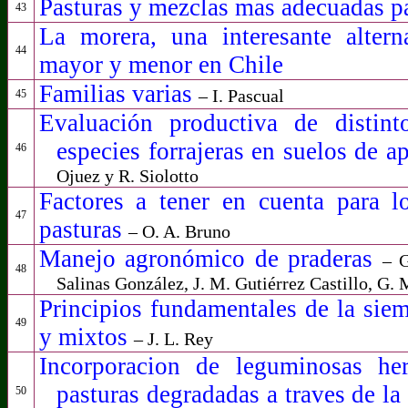
Pasturas y mezclas mas adecuadas pa
43
La morera, una interesante alterna
44
mayor y menor en Chile
Familias varias
– I. Pascual
45
Evaluación productiva de distin
especies forrajeras en suelos de 
46
Ojuez y R. Siolotto
Factores a tener en cuenta para l
47
pasturas
– O. A. Bruno
Manejo agronómico de praderas
– G
48
Salinas González, J. M. Gutiérrez Castillo, G.
Principios fundamentales de la siem
49
y mixtos
– J. L. Rey
Incorporacion de leguminosas he
pasturas degradadas a traves de la
50