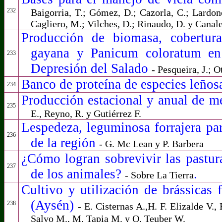
232
Baigorria, T.; Gómez, D.; Cazorla, C.; Lardone
Cagliero, M.; Vilches, D.; Rinaudo, D. y Canale
Producción de biomasa, cobertura
gayana y Panicum coloratum en 
233
Depresión del Salado
- Pesqueira, J.; 
Banco de proteína de especies leño
234
Producción estacional y anual de me
235
E., Reyno, R. y Gutiérrez F.
Lespedeza, leguminosa forrajera par
236
de la región
- G. Mc Lean y P. Barbera
¿Cómo logran sobrevivir las pastura
237
de los animales?
.
- Sobre La Tierra
Cultivo y utilización de brássicas 
(Aysén)
238
- E. Cisternas A.,H. F. Elizalde V.
Salvo M., M. Tapia M. y O. Teuber W.