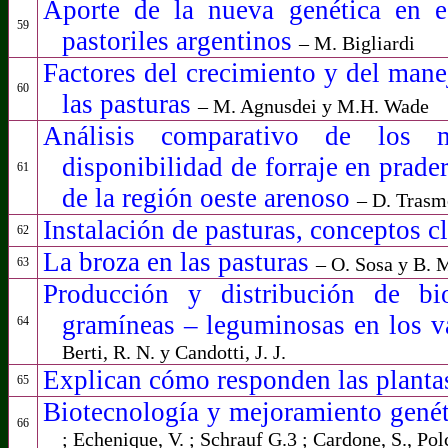
Aporte de la nueva genética en es
59
pastoriles argentinos
– M. Bigliardi
Factores del crecimiento y del mane
60
las pasturas
–
M. Agnusdei
y M.H. Wade
Análisis comparativo de los 
disponibilidad de forraje en prade
61
de la región oeste arenoso
– D. Trasm
Instalación de pasturas, conceptos c
62
La broza en las pasturas
– O. Sosa y B. 
63
Producción y distribución de bi
gramíneas – leguminosas en los v
64
Berti, R. N. y Candotti, J. J.
Explican cómo responden las plantas
65
Biotecnología y mejoramiento genét
66
; Echenique, V. ; Schrauf G.3 ; Cardone, S., Pol