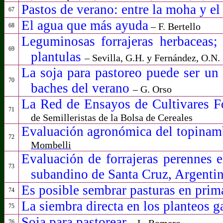
Pastos de verano: entre la moha y e
67
El agua que más ayuda
– F. Bertello
68
Leguminosas forrajeras herbaceas;
69
plantulas
– Sevilla, G.H. y Fernández, O.N.
La soja para pastoreo puede ser un 
70
baches del verano
– G. Orso
La Red de Ensayos de Cultivares F
71
de Semilleristas de la Bolsa de Cereales
Evaluación agronómica del topinam
72
Mombelli
Evaluación de forrajeras perennes e
73
subandino de Santa Cruz, Argenti
Es posibl
e sembrar pasturas en pri
74
La siembra directa en los planteos 
75
Soja para pastorear
– L. Romero
76