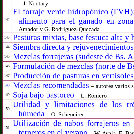
– J. Noutary
El forraje verde hidropónico (FVH):
alimento para el ganado en zon
142
Amador y G. Rodríguez-Quezada
Pasturas mixtas, base festuca alta y 
143
Siembra directa y rejuvenecimiento
144
Mezclas
forrajeras (sudeste de Bs. A
145
Formulación de mezclas (norte de B
146
Producción de pasturas en vertisole
147
Mezclas recomendadas
– autores varios 
1
48
Soja bajo pastoreo
– L. Romero
149
Utilidad y limitaciones de los t
150
húmeda
– O. Scheneiter
Utilización de nabos forrajeros en
151
terneros en el verano
– W. Ayala, E. Ba