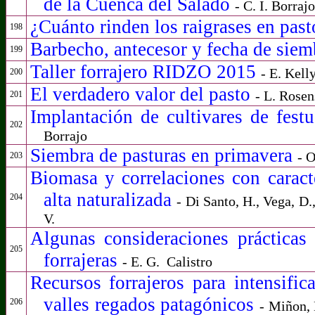
de la Cuenca del Salado
- C. I. Borrajo
¿Cuánto rinden los raigrases en pas
198
Barbecho, antecesor y fecha de sie
199
Taller forrajero RIDZO 2015
- E. Kell
200
El verdadero valor del pasto
- L. Rosen
201
Implantación de cultivares de fes
202
Borrajo
Siembra de pasturas en primavera
- O
203
Biomasa y correlaciones con caract
alta naturalizada
204
- Di Santo, H., Vega, D.,
V.
Algunas consideraciones práctica
205
forrajeras
- E. G.
Calistro
Recursos forrajeros para intensific
valles regados patagónicos
206
- Miñon, 