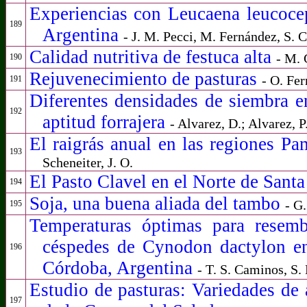
Experiencias con Leucaena leucoce
189
Argentina
- J. M. Pecci, M. Fernández, S. 
Calidad nutritiva de festuca alta
- M. 
190
Rejuvenecimiento de pasturas
- O. Fer
191
Diferentes densidades de siembra e
192
aptitud forrajera
- Alvarez, D.; Alvarez, P
El raigrás anual en las regiones 
193
Scheneiter, J. O.
El Pasto Clavel en el Norte de Sant
194
Soja, una buena aliada del tambo
- G
195
Temperaturas óptimas para resemb
céspedes de Cynodon dactylon en 
196
Córdoba, Argentina
- T. S. Caminos, S.
Estudio de pasturas: Variedades de 
197