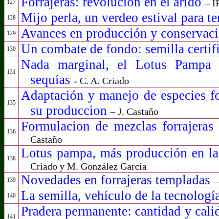
Forrajeras: revolución en el árido
– 
127
Mijo perla, un verdeo estival para t
128
Avances en producción y conservac
129
Un combate de fondo: semilla certif
130
Nada marginal, el Lotus Pampa 
131
sequías
- C. A. Criado
Adaptación y manejo de especies for
135
su produccion
– J. Castaño
Formulacion de mezclas forrajeras 
136
Castaño
Lotus pampa, más producción en l
138
Criado y M. González García
Novedades en forrajeras templadas
–
139
La semilla, vehículo de la tecnologí
140
Pradera permanente: cantidad y calid
141