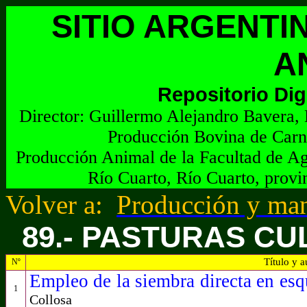
SITIO ARGENTI
A
Repositorio Dig
Director:
G
uillermo Alejandro Bavera, 
Producción Bovina de Carn
Producción Animal de la Facultad de Ag
Río Cuarto, Río Cuarto, provi
Volver a:
Producción y man
89.- PASTURAS C
Título y a
Nº
Empleo de la siembra directa en es
1
Collosa