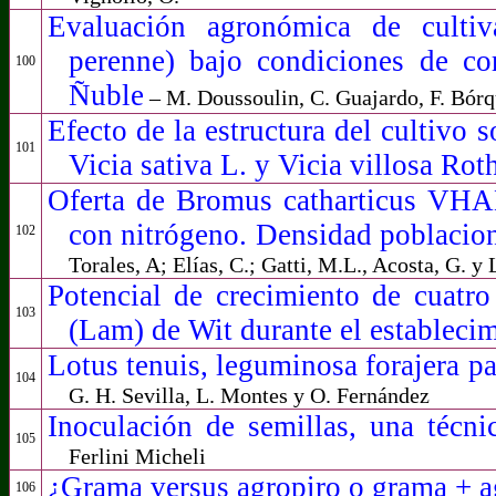
E
valuación agronómica de cultiv
perenne) bajo condiciones de cor
100
Ñuble
– M. Doussoulin, C. Guajardo, F. Bórq
Efecto de la estructura del cultivo 
101
Vicia sativa L. y Vicia villosa Rot
Oferta de Bromus catharticus VHAL.
con nitrógeno. Densidad poblaciona
102
Torales, A; Elías, C.; Gatti, M.L., Acosta, G. y
Potencial de crecimiento de cuatro
103
(Lam) de Wit durante el estableci
Lotus tenuis, leguminosa forajera 
104
G. H. Sevilla, L. Montes y O. Fernández
Inoculación de semillas, una técn
105
Ferlini Micheli
¿Grama versus agropiro o grama + 
106