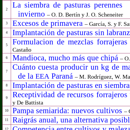
La siembra de pasturas perennes
2
invierno
– O. D. Bertín y J. O. Scheneiter
Excesos de primavera
–
García, S. y F. Sa
3
Implantación de pasturas sin labran
4
Formulacion de mezclas forrajeras 
5
Castaño
Mandioca, mucho más que chipá
– O.
6
Cuánto cuesta producir un kg de mat
7
de la
Paraná
EEA
– M. Rodríguez, W. Man
Implantación de pasturas en siembra
8
Receptividad de recursos forrajeros 
9
y De Battista
Pampa semiarida: nuevos cultivos
–
10
Raigrás anual, una alternativa posib
11
Competencia entre cultivos y malez
12