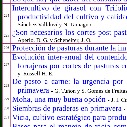
Intercultivo de girasol con Trifol
productividad del cultivo y calida
224
Sánchez Vallduví y N. Tamagno
¿Son necesarios los cortes post pas
225
Aperlo, D. G. y Scheneiter, J. O.
Protección de pasturas durante la i
226
Evolución inter-anual del contenid
forrajeras por cortes de pasturas 
227
y
Russell H. E.
De pasto a carne: la urgencia por 
228
primavera
- G. Tuñon y S. Gomes de Freita
Moha, una muy buena opción
- J. I. C
229
Siembras de praderas en primavera
-
230
Vicia, cultivo estratégico para prod
231
Bases para el manejo de vicia com