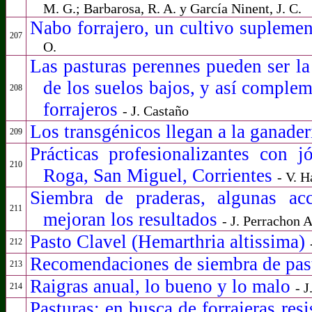
M. G.; Barbarosa, R. A. y García Ninent, J. C.
Nabo forrajero, un cultivo supleme
207
O.
Las pasturas perennes pueden ser la
de los suelos bajos, y así complem
208
forrajeros
- J. Castaño
Los transgénicos llegan a la ganade
209
Prácticas profesionalizantes con 
210
Roga, San Miguel, Corrientes
- V. 
Siembra de praderas, algunas acc
211
mejoran los resultados
- J. Perrachon A
Pasto Clavel (Hemarthria altissima)
212
Recomendaciones de siembra de pas
213
Raigras anual, lo bueno y lo malo
- J
214
Pasturas: en busca de forrajeras resi