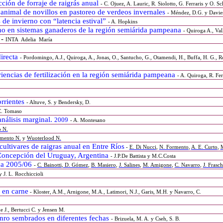
cción de forraje de raigrás anual
- C. Ojuez, A. Lauric, R. Siolotto, G. Ferraris
y O. Sc
 animal de novillos en pastoreo de verdeos invernales
- Méndez, D.G. y Davies
 de invierno con “latencia estival”
- A. Hopkins
ierno en sistemas ganaderos de la región semiárida pampeana
- Quiroga A., Val
-
INTA
Adelia
María
directa
- Pordomingo, A.J., Quiroga, A., Jonas, O., Santucho, G., Otamendi, H., Buffa, H. G., Rol
riencias de fertilización en la región semiárida pampeana
- A. Quiroga, R. Fe
orrientes
-
Altuve, S. y Bendersky, D.
C. Tomaso
nálisis marginal.
2009
- A. Montesano
 N.
mento N.
y
Wuoterlood N.
ultivares de raigras anual en Entre Ríos
-
E. Di Nucci
,
N. Formento
,
A. E. Curto
,
M
oncepción del Uruguay, Argentina
- J.P.De Battista y M.C.Costa
aña 2005/06
-
C. Bainotti
,
D. Gómez
,
B. Masiero
,
J. Salines
,
M. Amigone
,
C. Navarro
,
J. Frasc
 J. L. Rocchiccioli
n en carne
- Kloster, A.M., Arnigone, M.A., Latimori, N.J., Garis, M.H. y Navarro, C.
e J., Bertucci C. y Jensen M.
enro sembrados en diferentes fechas
- Brizuela, M. A. y Cseh, S. B.