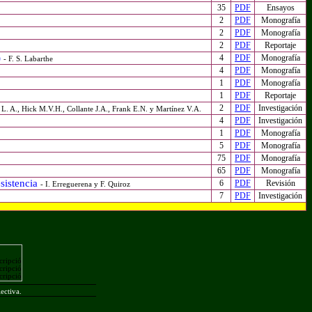
35
PDF
Ensayos
2
PDF
Monografía
2
PDF
Monografía
2
PDF
Reportaje
)
4
PDF
Monografía
- F. S. Labarthe
4
PDF
Monografía
1
PDF
Monografía
1
PDF
Reportaje
2
PDF
Investigación
 L. A., Hick M.V.H., Collante J.A., Frank E.N. y Martínez V.A.
4
PDF
Investigación
1
PDF
Monografía
5
PDF
Monografía
75
PDF
Monografía
65
PDF
Monografía
esistencia
6
PDF
Revisión
- I. Erreguerena y F. Quiroz
7
PDF
Investigación
ectiva.