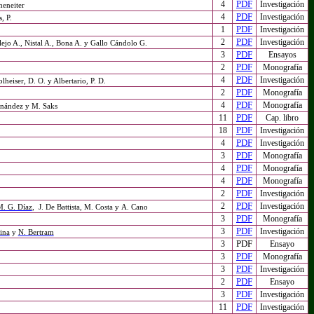
PDF
4
Investigación
heneiter
PDF
4
Investigación
, P.
PDF
1
Investigación
PDF
2
Investigación
lejo A., Nistal A., Bona A. y Gallo Cándolo G.
PDF
3
Ensayos
PDF
2
Monografía
PDF
4
Investigación
heiser, D. O. y Albertario, P. D.
PDF
2
Monografía
PDF
4
Monografía
rnández y M. Saks
PDF
11
Cap. libro
PDF
18
Investigación
PDF
4
Investigación
PDF
3
Monografía
PDF
4
Monografía
PDF
4
Monografía
PDF
2
Investigación
PDF
2
Investigación
. G. Díaz
, J. De Battista, M. Costa y A. Cano
PDF
3
Monografía
PDF
3
Investigación
hina
y
N. Bertram
PDF
3
Ensayo
PDF
3
Monografía
PDF
3
Investigación
PDF
2
Ensayo
PDF
3
Investigación
PDF
11
Investigación