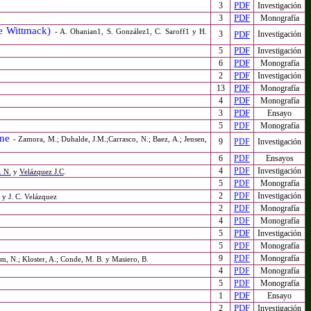
PDF
3
Investigación
PDF
3
Monografía
ale Wittmack)
- A. Ohanian1, S. González1, C. Saroff1 y H.
3
PDF
Investigación
PDF
5
Investigación
PDF
6
Monografía
PDF
2
Investigación
PDF
13
Monografía
PDF
4
Monografía
PDF
3
Ensayo
5
PDF
Monografía
rne
- Zamora, M.; Duhalde, J.M.;Carrasco, N.; Baez, A.; Jensen,
9
PDF
Investigación
6
PDF
Ensayos
4
PDF
Investigación
. N.
y
Velázquez J.C
.
5
PDF
Monografía
2
PDF
Investigación
y J. C. Velázquez
2
PDF
Monografía
4
PDF
Monografía
PDF
5
Investigación
5
PDF
Monografía
9
PDF
Monografía
m, N.; Kloster, A.; Conde, M. B. y Masiero, B.
4
PDF
Monografía
5
PDF
Monografía
PDF
1
Ensayo
PDF
2
Investigación