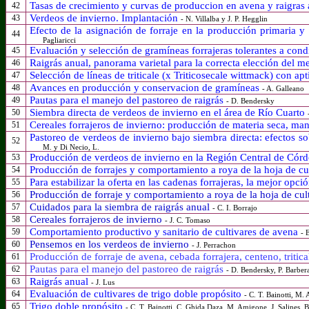
Tasas de crecimiento y curvas de produccion en avena y raigras
42
V
erdeos de invierno
. Implantación
43
- N. Villalba y J. P. Hegglin
Efecto de la asignación de forraje en la producción primaria y
44
Pagliaricci
Evaluación y selección de gramíneas forrajeras tolerantes a cond
45
Raigrás anual, panorama varietal para la correcta elección del me
46
Selección de líneas de triticale (x Triticosecale wittmack) con apt
47
Avances en producción y conservacion de gramíneas
48
- A. Galleano
Pautas para el manejo del pastoreo de raigrás
49
- D. Bendersky
Siembra directa de verdeos de invierno en el área de Río Cuarto
50
Cereales forrajeros de invierno: producción de materia seca, man
51
Pastoreo de verdeos de invierno bajo siembra directa: efectos so
52
M. y Di Necio, L.
Producción de verdeos de invierno en la Región Central de Cór
53
Producción de forrajes y comportamiento a roya de la hoja de cu
54
Para estabilizar la oferta en las cadenas forrajeras, la mejor opc
55
Producción de forraje y comportamiento a roya de la hoja de cul
56
Cuidados para la siembra de raigrás anual
57
-
C. I. Borrajo
Cereales forrajeros de invierno
58
- J. C. Tomaso
Comportamiento productivo y sanitario de cultivares de avena
59
- 
Pensemos en los verdeos de invierno
60
-
J. Perrachon
Producción de forraje de avena, cebada forrajera, centeno, tritic
61
Pautas para el manejo del pastoreo de raigrás
62
- D. Bendersky, P. Barber
Raigrás anual
63
- J. Lus
Evaluación de cultivares de trigo doble propósito
64
- C. T. Bainotti, M. 
Trigo doble propósito
65
-
C. T. Bainotti, C. Ghida Daza, M. Amigone, J. Salines, B