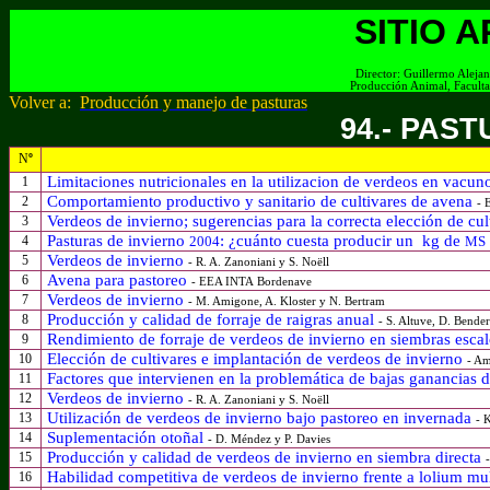
SITIO 
Director:
G
uillermo Aleja
Producción Animal, Faculta
Volver a:
Producción y manejo de pasturas
94.- PAS
N
º
Limitaciones nutricionales en la utilizacion de verdeos en vacun
1
Comportamiento productivo y sanitario de cultivares de avena
2
- 
Verdeos de invierno; sugerencias para la correcta elección de c
3
Pasturas de invierno
: ¿cuánto cuesta producir
un
kg
de
4
2004
MS
Verdeos de invierno
5
- R. A. Zanoniani y S. Noëll
Avena para pastoreo
6
- EEA INTA Bordenave
Verdeos de invierno
7
- M. Amigone, A. Kloster y N. Bertram
Producción y calidad de forraje de raigras anual
8
- S. Altuve, D. Bende
Rendimiento de forraje de verdeos de invierno en siembras esca
9
Elección de cultivares e implantación de verdeos de invierno
10
- Am
Factores que intervienen en la problemática de bajas ganancias 
11
Verdeos de invierno
12
- R. A. Zanoniani y S. Noëll
Utilización de verdeos de invierno bajo pastoreo en invernada
13
- 
Suplementación otoñal
14
-
D. Méndez y P. Davies
Producción y calidad de verdeos de invierno en siembra directa
15
Habilidad competitiva de verdeos de invierno frente a lolium mu
16