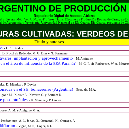
ARGENTINO DE PRODUCCIÓN
Repositorio Digital de Acceso Abierto
ndro Bavera, Méd. Vet. UBA, ex-Profesor Titular Efectivo de Producción Bovina de Carne, ex-Di
d de Agronomía y Veterinaria, Universidad Nacional de Río Cuarto, Río Cuarto, provincia de Có
TURAS CULTIVADAS: VERDEOS DE
Título y autor/es
os
-
J. C. Elizalde
E. Di Nucci de Bedendo, M. G. Díaz y N. Formento
ultivares, implantación y aprovechamiento
- M. Amigone
en el área de influencia de la
Paraná?
EEA
- M. G. R. de Rodriguez, W. A. Mancus
rsky, D. Méndez y P. Davies
lonadas en el
. bonaerense (Argentina)
S.E
- Brizuela, M.A.
igone M., Kloster A., Navarro C. y Bertram N.
de peso otoñales
- D. Méndez y P. Davies
Kloster A. M. y Amigone M. A.
- Pordomingo, A. J., Jonas, O., Otamendi, H., Quiroga, A
ltiflorum
- Vigna, M.R.,
López, R.L.