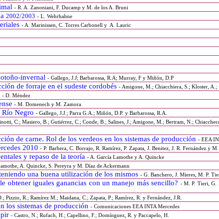
nimal
-
R. A. Zanoniani, F. Ducamp y M. de los A. Bruni
ña
2002/2003
- L. Wehrhahne
eriales
- A. Marinissen, C. Torres Carbonell y
A. Lauric
n otoño-invernal
- Gallego, J.J; Barbarossa, R.A; Murray, F y Miñón, D.P
ucción de forraje en el sudeste cordobés
- Amigone, M.; Chiacchiera, S.; Kloster, A.;
s
- D. Méndez
rense
- M. Domenech y M. Zamora
el Río Negro
- Gallego, J.J.; Parra G.A.; Miñón, D.P. y Barbarossa, R.A.
notti, C.; Masiero, B.; Gutiérrez, C.; Conde, B.; Salines, J.; Amigone, M.; Bertram, N.; Chiaccher
ción de carne. Rol de los verdeos en los sistemas de producción
- EEA I
Mercedes 2010
- P. Barbera, C. Borrajo, R. Ramírez, P. Zapata, J. Benitez, J. R. Fernández y M
entales y repaso de la teoría
- A. García Lamothe y A. Quincke
Lamothe, A. Quincke, S. Pereyra y M. Díaz de Ackermann
teniendo una buena utilización de los mismos
- G. Banchero, J. Mieres, M. P. Ti
ble obtener iguales ganancias con un manejo más sencillo?
- M. P. Tieri, G.
 D.; Pizzio, R.; Ramírez M.; Maidana, C.; Zapata, P.; Ramírez, R. y Fernández, J.R.
en los sistemas de producción
- Comunicaciones EEA INTA Mercedes
epir
- Castro, N.; Rufach, H.; Capellino, F.; Domínguez, R. y Paccapelo, H.