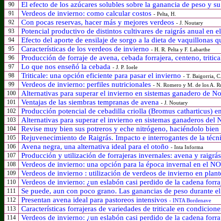
El efecto de los azúcares solubles sobre la ganancia de peso y s
90
Verdeos de invierno: como calcular costos
91
- Pelta, H.
Con pocas reservas, hacer más y mejores verdeos
92
- J. Noutary
Potencial productivo de distintos cultivares de raigrás anual en 
93
Efecto del aporte de ensilaje de sorgo a la dieta de vaquillonas 
94
Características de los verdeos de invierno
95
- H. R. Pelta y F. Labarthe
Producción de forraje de avena, cebada forrajera, centeno, tritic
96
Lo que nos enseñó la cebada
97
- J. P. Ioele
Triticale: una opción eficiente para pasar el invierno
98
- T. Baigorria, 
Verdeos de invierno: perfiles nutricionales
99
- N. Romero y M. de los A. R
Alternativas para superar el invierno en sistemas ganadero de No
100
Ventajas de las siembras tempranas de avena
101
- J. Noutary
Producción potencial de cebadilla criolla (Bromus catharticus) e
102
Alternativas para superar el invierno en sistemas ganaderos del 
103
Revise muy bien sus potreros y eche nitrógeno, haciéndolo bien 
104
Rejuvenecimiento de Raigrás. Impacto e interrogantes de la técn
105
Avena negra, una alternativa ideal para el otoño
106
- Inta Informa
Producción y utilización de forrajeras invernales: avena y raigrá
107
Verdeos de invierno: una opción para la época invernal en el N
108
Verdeos de invierno : utilización de verdeos de invierno en pla
109
Verdeos de invierno: ¿un eslabón casi perdido de la cadena forr
110
Se puede, aun con poco grano. Las ganancias de peso durante el
111
Presentan avena ideal para pastoreos intensivos
112
- INTA Bordenave
Características forrajeras de variedades de triticale en condicion
113
Verdeos de invierno: ¿un eslabón casi perdido de la cadena forr
114