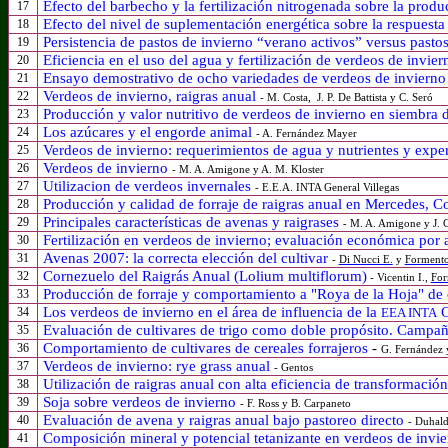
E
fecto del barbecho y la fertilización nitrogenada sobre la produ
17
Efecto del nivel de suplementación energética sobre la respuesta
18
Persistencia de pastos de invierno “verano activos” versus pastos
19
Eficiencia en el uso del agua y fertilización de verdeos de inv
20
Ensayo demostrativo de ocho variedades de verdeos de invierno
21
Verdeos de invierno, raigras anual
22
- M.
Costa,
J.
P. De Battista y C. Seró
Producción y valor nutritivo de verdeos de invierno en siembra 
23
Los azúcares y el engorde animal
24
- A. Fernández Mayer
Verdeos de invierno: requerimientos de agua y nutrientes y expe
25
Verdeos de invierno
26
- M. A. Amigone y A. M. Kloster
Utilizacion de verdeos invernales
27
- E.E.A. INTA General Villegas
Producción y calidad de forraje de raigras anual en Mercedes, C
28
Principales características de avenas y raigrases
29
- M. A. Amigone y J. 
Fertilización en verdeos de invierno;
evaluación económica por a
30
Avenas 2007: la correcta elección del cultivar
31
-
Di Nucci E.
y
Formento
C
o
rnezuelo del Raigrás Anual (Lolium multiflorum)
32
- Vicentin I.,
For
Producción de forraje y comportamiento a "Roya de la Hoja" de c
33
Los verdeos de invierno en el área de influencia de la
C
34
EEA INTA
Evaluación de cultivares de trigo como doble propósito. Camp
35
Comportamiento de cultivares de cereales forrajeros
-
36
G. Fernández y
Verdeos de invierno: rye grass anual
37
- Gentos
Utilización de raigras anual con alta eficiencia de transformació
38
Soja sobre verdeos de invierno
39
- F. Ross y B. Carpaneto
Evaluación de avena y raigras anual bajo pastoreo directo
40
- Duhald
Composición mineral y potencial tetanizante en verdeos de invi
41