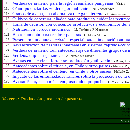
Verdeos de invierno para la región semiárida pampeana
115
- Varios
Cómo potenciar los verdeos por ambiente
116
- INTA Bordenave
Granos de avena, una alternativa que gana terreno
117
- L. Wehrhahne
Cultivos de cobertura, aliados para producir y cuidar los recurso
118
Toma de decisión con conceptos productivos y económicos del 
119
Nutrición en verdeos invernales
120
-
M. Toribio y F. Moriones
Buen momento para sembrar pasturas
121
- C. Marin Moreno
Presentaron una nueva cebada, especial para alimentación anim
122
Revalorizacion de pasturas invernales en sistemas caprinos-ovino
123
Verdeos de invierno con antecesor soja de diferentes grupos de
124
Verdeos: duplicar ganancias
125
- A. Fernández Mayer
Avenas en la cadena forrajera: producción y utilización
126
- Royo, L. 
Antecedentes sobre el triticale, en Chile y otros países
127
- Mellado Z., 
Antecedentes sobre el centeno, en Chile y otros países
128
- Mellado Z.,
Impacto de las enfermedades foliares sobre la producción de la ceb
129
Avena: Pasto, pasto más heno, uso doble propósito
130
- C. Masci, V. Ruq
Volver a:
Producción y manejo de pasturas
Sitio 