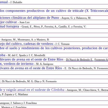
 anual
- J. Duhalde
 los componentes productivos de un cultivo de triticale (X Triticosec
iciones climáticas del altiplano de Puno
- Argote, G. y Halanoca, M.
jor cultivar
- Juan Lus
itud forrajera
- Grassi, E., Pérez, P., Ferreira, A., Castillo, E. y Ferreira, V.
- Amigone, M., Montesano, A. y Masiero, B.
ejo del cultivo, cadenas de verdeos
- J. C. Tomaso
bre el suelo y rendimiento de los cultivos posteriores. producion de ca
doba
- M. del C. Spada y J. C. Mombelli
ltivares de avena en el oeste de Entre Ríos
-
Di Nucci de Bedendo E.
,
Formento A
ión, verdeos de invierno
- M. A. Amigone
tivares de avena en el oeste de Entre Ríos
- E. Di Nucci de Bedendo, N. Formento 
E. Di Nucci de Bedendo, M. G. Díaz y N. Formento
ale y raigrás anual en el sudeste de Córdoba
- Amigone, M.; Chiacchiera, S.; Bertra
a, P. Zapata y C. Maidana
Amigone, J. Salines y J. Fraschina
. Masiero y J. Fraschina