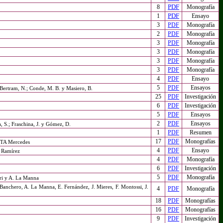
PDF
8
Monografía
PDF
1
Ensayo
3
PDF
Monografía
2
PDF
Monografía
3
PDF
Monografía
3
PDF
Monografía
3
PDF
Monografía
3
PDF
Monografía
4
PDF
Ensayo
5
PDF
Ensayos
 Bertram, N.; Conde, M. B. y Masiero, B.
25
PDF
Investigación
6
PDF
Investigación
5
PDF
Ensayos
2
PDF
Ensayos
a, S.; Fraschina, J. y Gómez, D.
1
PDF
Resumen
17
PDF
Monografías
NTA Mercedes
4
PDF
Ensayo
. Ramírez
4
PDF
Monografía
6
PDF
Investigación
5
PDF
Monografía
eri y A. La Manna
 Banchero, A. La Manna, E. Fernández, J. Mieres, F. Montossi, J.
4
PDF
Monografía
18
PDF
Monografías
16
PDF
Monografías
9
PDF
Investigación