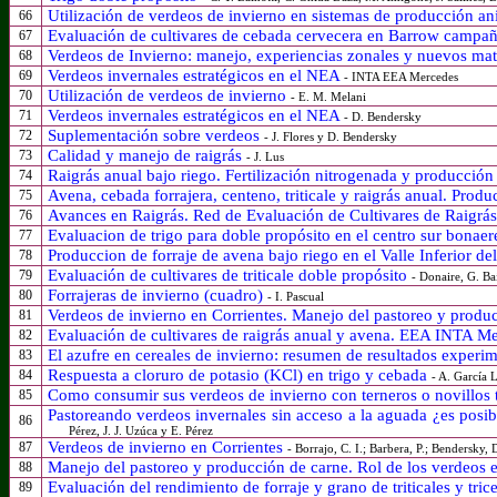
Utilización de verdeos de invierno en sistemas de producción a
66
Evaluación de cultivares de cebada cervecera en Barrow campa
67
Verdeos de Invierno: manejo, experiencias zonales y nuevos mat
68
Verdeos invernales estratégicos en el NEA
69
-
INTA EEA Mercedes
Utilización de verdeos de invierno
70
- E. M. Melani
Verdeos invernales estratégicos en el NEA
71
- D. Bendersky
Suplementación sobre verdeos
72
- J. Flores y D. Bendersky
Calidad y manejo de raigrás
73
- J. Lus
Raigrás anual bajo riego. Fertilización nitrogenada y producció
74
Avena, cebada forrajera, centeno, triticale y raigrás anual. Prod
75
Avances en Raigrás. Red de Evaluación de Cultivares de Raigrá
76
Evaluacion de trigo para doble propósito en el centro sur bonae
77
Produccion de forraje de avena bajo riego en el Valle Inferior d
78
Evaluación de cultivares de triticale doble propósito
79
- Donaire, G. Bai
Forrajeras de invierno (cuadro)
80
- I. Pascual
Verdeos de invierno en Corrientes. Manejo del pastoreo y produc
81
Evaluación de cultivares de raigrás anual y avena. EEA INTA 
82
El azufre en cereales de invierno: resumen de resultados experim
83
Respuesta a cloruro de potasio (KCl) en trigo y cebada
84
- A. García 
Como consumir sus verdeos de invierno con terneros o novillos 
85
Pastoreando verdeos invernales sin acceso a la aguada ¿es posi
86
Pérez, J. J. Uzúca y E. Pérez
Verdeos de invierno en Corrientes
87
- Borrajo, C. I.; Barbera, P.; Bendersky,
Manejo del pastoreo y producción de carne. Rol de los verdeos 
88
Evaluación del rendimiento de forraje y grano de triticales y tric
89