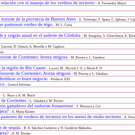
u relación con el manejo de los verdeos de invierno
- A. Fernandez Mayer
el noreste de la provincia de Buenos Aires
- E. Vernengo, F. Spara, C. Iglesias, J. Ca
que pastorean verdeo de trigo
- M. L. Coria
ale y raigrás anual en el sudeste de Córdoba
- M. Amigone, S. Chiacchiera, A. Klos
C. Cazorla, D. Gómez, A. Bertolla y M. Cagliero
uiz
roeste de Corrientes: Avena strigosa
- M. Pereira y L. Gandara
n la región de Río Cuarto
- Lucero M., Plevich J. O. y Morla F. D.
Noroeste de Corrientes: Avena strigosa
- M. Pereira y L. Gándara
fertilizar es buen negocio
- Producir XXI
ica
- Cuenca Informa
s
- L. Royo y A. M. Brach
O de Corrientes
- L. Gándara y M. Pereira
nteos ganaderos del sudoeste bonaerense
- F. Moreyra y Col.
ajera?
- A. María Kloster
 pastoreo de verdeos de invierno en los meses de otoño-invierno
- A. Fer
es de sequía
- R. A. Sánchez Gutiérrez y H. Gutiérrez Bañuelos
ajera?
- A. M. Kloster