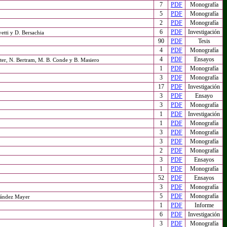
7
PDF
Monografía
5
PDF
Monografía
2
PDF
Monografía
6
PDF
Investigación
yetti y D. Bersachia
90
PDF
Tesis
4
PDF
Monografía
4
PDF
Ensayos
ter, N. Bertram, M. B. Conde y B. Masiero
1
PDF
Monografía
3
PDF
Monografía
17
PDF
Investigación
3
PDF
Ensayo
3
PDF
Monografía
1
PDF
Investigación
1
PDF
Monografía
3
PDF
Monografía
3
PDF
Monografía
2
PDF
Monografía
3
PDF
Ensayos
1
PDF
Monografía
52
PDF
Ensayos
3
PDF
Monografía
5
PDF
Monografía
nández Mayer
1
PDF
Informe
6
PDF
Investigación
3
PDF
Monografía