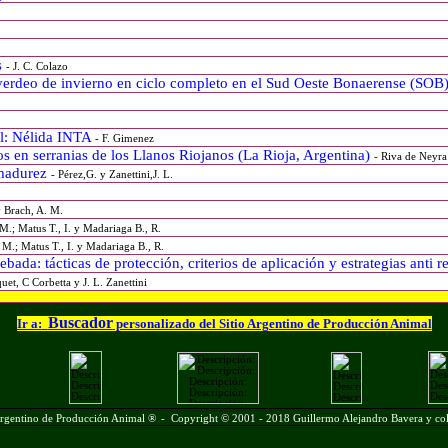
s
- J. C. Colazo
verdeo de invierno en ciclo completo en el Sud Oeste Bonaerense (SOB
al: Nélida INTA
- F. Gimenez
s en serranias de los Llanos Riojanos (La Rioja, Argentina)
- Riva de Neyra
 madurez
- Pérez,G. y Zanettini,J. L.
y Brach, A. M.
M.; Matus T., I. y Madariaga B., R.
 M.; Matus T., I. y Madariaga B., R.
ada: tácticas de protección, criterios de aplicación y estrategias anti r
uet, C Corbetta y J. L. Zanettini
Buscador
Ir a:
personalizado del Sitio Argentino de Producción Animal
Argentino de Producción Animal ®
-
Copyright © 2001 - 2018 Guillermo Alejandro Bavera y col