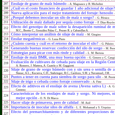
Ensilaje de grano de maíz húmedo
207
– A. Magnasco y B. Michelini
¿Cuál es el costo financiero de guardar 1 año adicional de silaje
208
Nueva aplicación para el mejor tratamiento del forraje: henosilo
209
¿Porqué debemos inocular un silo de maíz o sorgo?
210
– G. Pérsico
Utilización de maíz dañado por sequía como forraje
211
– F. Díaz-Royón
Efecto del genotipo de maíz sobre la desaparición ruminal de ma
212
M.C., Boetto C., González Palau C., Peuser R. y Cabanillas A.
Cómo interpretar un análisis de silaje de maíz
213
– M. Gingins
Ensilar megatérmicas
214
– G. Luna Pinto
¿Cuánto cuesta y cuál es el retorno de inocular el silo?
215
– G. Piñeiro
Generando buenas reservas: confección del silo de sorgo
216
– M. Pere
Estrategias para picar con más rinde y calidad
217
– L. M. Bertoia
Ensilaje de maíz BMR, una muy buena opción
218
– G. Genero y C. Cang
Evaluación de cultivares de cebada para silaje en la Región Ce
219
A. Romero, J. Mattera, A. Cuatrín y M. Gaggiotti
Silaje de grano de sorgo húmedo con y sin urea o semilla de 
220
Slanac, A.L.; Kucseva, C.D.; Stahringer, R.C.; Cardozo, S.M. y Navamuel, J.M.
Puntos a tener en cuenta para siembra de sorgo para silo
221
– M. Perei
Silaje de trigo o cebada como forraje conservado
222
– A. Fitte
Efecto de aditivos en el ensilaje de avena (Avena sativa L)
- A. G
223
Centeno
Características de los ensilajes de maíz y sorgo. Ni mejores, 
224
mejor opción
- O. N. Di Marco
Hacer silaje de primavera, pero de calidad
225
- M. Auil
Importancia de inocular silos de alfalfa
226
- L. E. Mohamad y S. Urquiza
Efecto del premarchitamiento y de diferentes proporciones de
227