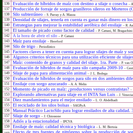
Evaluación de híbridos de maíz con destino a silaje o cosecha
136
– A
Producción de forraje de sorgos graníferos sileros en Morteros 
137
Silo subterráneo
138
– S. Parray y A. Mazza
Densidad de silajes, tenerla en cuenta es ganar más dinero en l
139
Estrategias para mejorar la estabilidad aeróbica del ensilaje
140
– R. A
El tamaño de picado como factor de calidad
141
– P. Cattani, M. Bragachini y
A la hora de abrir el silo
142
–
P. Cattani
Maíz para ensilaje
143
– Hereford
Silo de trigo
144
– Periodístico
Factores claves a tener en cuenta para lograr silajes de maíz y so
145
Algunos criterios técnicos para una utilización eficiente de silaj
146
Maíz: contenido de granos y calidad del silaje. 1ra. Parte
147
– P. van O
Evaluación de híbridos de maíz para silo campaña
2009-10
148
– Cent
Silaje de papa para alimentación animal
149
– J. L. Bodega
Evaluación de híbridos de sorgos para silo en dos ambientes di
150
Ensilaje con sorgo azucarado
151
– A. A. Melin
Momento de picado en maíz: ¿productores versus contratistas?
152
– 
Explorando alternativas para silaje en el INTA San Luis
153
–
J. Venecia
Diez mandamientos para el mejor ensilado
154
– L. O. Abdelhadi
El reciclado de los silos bolsas
155
– SAGPyA
Manual Práctico LactoSilo para lograr ensilados de alta calidad. 
156
Silaje de sorgo
157
–
J. Chiossone
Adiós a la estacionalidad
158
– IPCVA
Ensilaje de maíz: calidad técnica y biológica
159
– L. M. Bertoia
Efecto de tres fuentes de nitrógeno sobre la producción de so