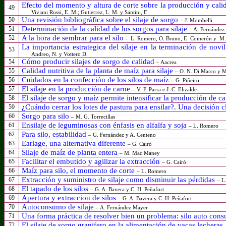
Efecto del momento y altura de corte sobre la producción y calid
49
Viviani Rossi, E. M.; Gutierrez, L. M. y Santini, F.
Una revisión bibliográfica sobre el silaje de sorgo
50
– J. Mombelli
Determinación de la calidad de los sorgos para silaje
51
– A. Fernández 
A la hora de sembrar para el silo
52
-
L. Romero, O. Bruno, E. Comerón y
M.
La importancia estrategica del silaje en la terminación de nov
53
Andreo, N. y Vottero D.
Cómo producir silajes de sorgo de calidad
54
– Aacrea
Calidad nutritiva de la planta de maíz para silaje
55
– O. N. Di Marco y M
Cuidados en la confección de los silos de maíz
56
– G. Piñeiro
El silaje en la producción de carne
57
– V. F. Parra e J. C. Elizalde
El silaje de sorgo y maíz permite intensificar la producción de 
58
¿Cuándo cerrar los lotes de pastura para
ensilar?.
Una decisión c
59
Sorgo para silo
60
– M. G. Torrecillas
Ensilaje de leguminosas con énfasis en alfalfa y soja
61
– L. Romero
Para silo, estabilidad
62
– G. Fernández y A. Centeno
Earlage, una alternativa diferente
63
– G. Cairó
Silaje de maíz de planta entera
64
– M. Mac Maney
Facilitar el embutido y agilizar la extracción
65
– G. Cairó
Maíz para silo, el momento de corte
66
– L. Romero
Extracción y suministro de silaje como disminuir las pérdidas
67
– L
El tapado de los silos
68
– G. A. Bavera y C. H. Peñafort
Apertura y extraccion de silos
69
– G. A. Bavera y C. H. Peñafort
Autoconsumo de silaje
70
– A. Fernández Mayer
Una forma práctica de resolver bien un problema: silo auto con
71
El silaje de sorgo granifero en la alimentación de vacas lecheras
72