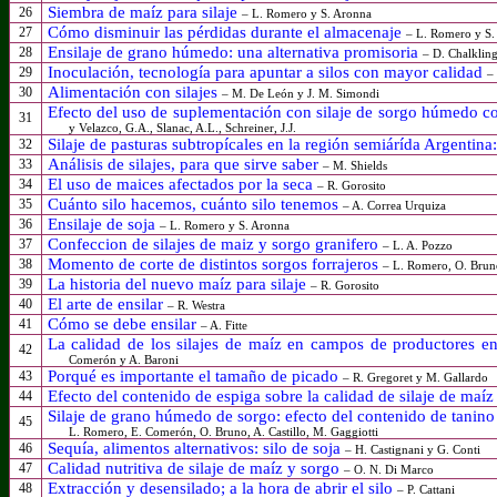
Siembra de maíz para silaje
26
– L. Romero y S. Aronna
Cómo disminuir las pérdidas durante el almacenaje
27
–
L. Romero y S.
Ensilaje de grano húmedo: una alternativa promisoria
28
– D. Chalkling
Inoculación
,
tecnología para apuntar a silos con mayor calidad
29
– 
Alimentación con silajes
30
– M. De León y J. M. Simondi
Efecto del uso de suplementación con silaje de sorgo húmedo c
31
y Velazco, G.A., Slanac, A.L., Schreiner, J.J.
Silaje de pasturas subtropícales en la región semiárída Argentina
32
Análisis de silajes, para que sirve saber
33
– M. Shields
El uso de maices afectados por la seca
34
– R. Gorosito
Cuánto silo hacemos, cuánto silo tenemos
35
– A. Correa Urquiza
Ensilaje de soja
36
– L. Romero y S. Aronna
Confeccion de silajes de maiz y sorgo granifero
37
– L. A. Pozzo
Momento de corte de distintos sorgos forrajeros
38
– L. Romero, O. Brun
La historia del nuevo maíz para silaje
39
– R. Gorosito
El arte de ensilar
40
– R. Westra
Cómo se debe ensilar
41
– A. Fitte
La calidad de los silajes de maíz en campos de productores 
42
Comerón y A. Baroni
Porqué es importante el tamaño de picado
43
– R.
Gregoret
y M.
Gallardo
Efecto del contenido de espiga sobre la calidad de silaje de maíz
44
Silaje de grano húmedo de sorgo: efecto del contenido de tanino 
45
L. Romero, E. Comerón, O. Bruno, A. Castillo, M. Gaggiotti
Sequía, alimentos alternativos: silo de soja
46
– H. Castignani y G. Conti
Calidad nutritiva de silaje de maíz y sorgo
47
– O. N. Di Marco
Extracción y desensilado;
a la hora de
abrir el silo
48
– P. Cattani