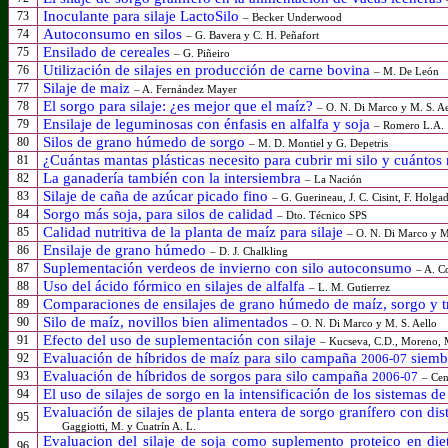
Inoculante para silaje LactoSilo
73
– Becker Underwood
Autoconsumo en silos
74
– G. Bavera y C. H. Peñafort
Ensilado de cereales
75
– G. Piñeiro
Utilización de silajes en producción de carne bovina
76
– M. De León
Silaje de maiz
77
– A. Fernández Mayer
El sorgo para silaje: ¿es mejor que el maíz?
78
–
O. N. Di Marco y M. S. Ae
Ensilaje de leguminosas con énfasis en alfalfa y soja
79
– Romero L.A.
Silos de grano húmedo de sorgo
80
– M. D. Montiel y G. Depetris
¿Cuántas mantas plásticas necesito para cubrir mi silo y cuántos
81
La ganadería también con la intersiembra
82
– La Nación
Silaje de caña de azúcar picado fino
83
– G. Guerineau, J. C. Cisint, F. Holgad
Sorgo más soja, para silos de calidad
84
– Dto. Técnico SPS
Calidad nutritiva de la planta de maíz para silaje
85
– O. N. Di Marco y M
Ensilaje de grano húmedo
86
– D. J. Chalkling
Suplementación verdeos de invierno con silo autoconsumo
87
– A. C
Uso del ácido fórmico en silajes de alfalfa
88
– L. M. Gutierrez
Comparaciones de ensilajes de grano húmedo de maíz, sorgo y t
89
Silo de maíz, novillos bien alimentados
90
– O. N. Di Marco y M. S. Aello
Efecto del uso de suplementación con silaje
91
– Kucseva, C.D., Moreno, M.
Evaluación de híbridos de maíz para silo campaña
siemb
92
2006-07
Evaluación de híbridos de sorgos para silo campaña
93
2006-07
– Cen
El uso de silajes de sorgo en la intensificación de los sistemas 
94
Evaluación de silajes de planta entera de sorgo granífero con di
95
Gaggiotti, M. y Cuatrín A. L.
Evaluacion del silaje de soja como suplemento proteico en die
96