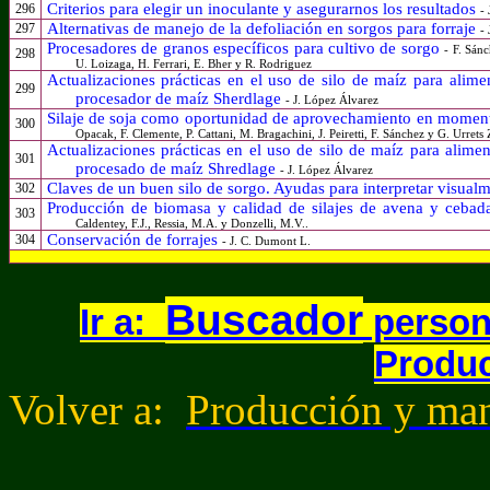
Criterios para elegir un inoculante y asegurarnos los resultados
296
- 
Alternativas de manejo de la defoliación en sorgos para forraje
297
- 
Procesadores de granos específicos para cultivo de sorgo
- F. Sánc
298
U. Loizaga, H. Ferrari, E. Bher y R. Rodriguez
Actualizaciones prácticas en el uso de silo de maíz para alim
299
procesador de maíz Sherdlage
- J. López Álvarez
Silaje de soja como oportunidad de aprovechamiento en momento
300
Opacak, F. Clemente, P. Cattani, M. Bragachini, J. Peiretti, F. Sánchez y G. Urrets 
Actualizaciones prácticas en el uso de silo de maíz para alime
301
procesado de maíz Shredlage
- J. López Álvarez
Claves de un buen silo de sorgo. Ayudas para interpretar visual
302
Producción de biomasa y calidad de silajes de avena y cebada
303
Caldentey, F.J., Ressia, M.A. y Donzelli, M.V..
Conservación de forrajes
304
- J. C. Dumont L.
Buscador
Ir a:
persona
Produc
Volver a:
Producción y man