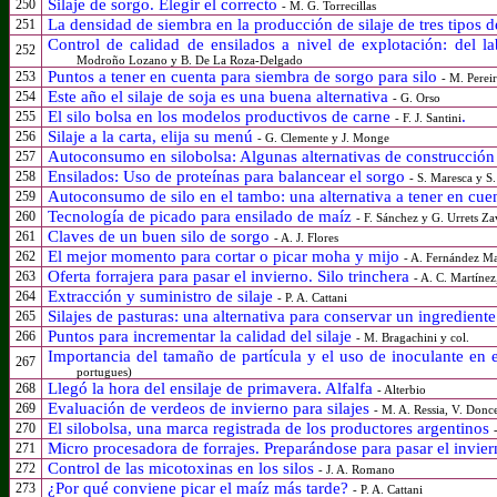
Silaje de sorgo. Elegir el correcto
250
- M. G. Torrecillas
La densidad de siembra en la producción de silaje de tres tipos 
251
Control de calidad de ensilados a nivel de explotación: del 
252
Modroño Lozano y B. De La Roza-Delgado
Puntos a tener en cuenta para siembra de sorgo para silo
253
- M. Perei
Este año el silaje de soja es una buena alternativa
254
- G. Orso
El silo bolsa en los modelos productivos de carne
.
255
- F. J. Santini
Silaje a la carta, elija su menú
256
- G. Clemente y J. Monge
Autoconsumo en silobolsa: Algunas alternativas de construcci
257
Ensilados: Uso de proteínas para balancear el sorgo
258
- S. Maresca y S
Autoconsumo de silo en el tambo: una alternativa a tener en cue
259
Tecnología de picado para ensilado de maíz
260
- F. Sánchez y G. Urrets Za
Claves de un buen silo de sorgo
261
- A. J. Flores
El mejor momento para cortar o picar moha y mijo
262
- A. Fernández Ma
Oferta forrajera para pasar el invierno. Silo trinchera
263
- A. C. Martíne
Extracción y suministro de silaje
264
- P. A. Cattani
Silajes de pasturas: una alternativa para conservar un ingredient
265
Puntos para incrementar la calidad del silaje
266
- M. Bragachini y col.
Importancia del tamaño de partícula y el uso de inoculante en 
267
portugues)
Llegó la hora del ensilaje de primavera. Alfalfa
268
- Alterbio
Evaluación de verdeos de invierno para silajes
269
- M. A. Ressia, V. Donce
El silobolsa, una marca registrada de los productores argentinos
270
Micro procesadora de forrajes. Preparándose para pasar el invie
271
Control de las micotoxinas en los silos
272
- J. A. Romano
¿Por qué conviene picar el maíz más tarde?
273
- P. A. Cattani