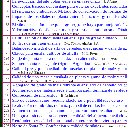
La evolución del silo bolsa viene en envase chico
184
– R. Afonso
Conceptos básicos del ensilaje para obtener excelentes resultado
185
El sistema de embolsado. Método de conservación de forrajes de 
186
Impacto de los silajes de planta entera (maíz o sorgo) en los si
187
Mayer
El silo de este año tiene poco grano, ¿qué hago para mejorarlo?
188
Valor nutritivo de silajes de maíz y su asociación con soja. Din
189
C., González Palau C., Peuser R. y Cabanillas A.
La utilización de inoculantes en ensilajes de grano húmedo
190
– L. M
10 Tips de un buen ensilaje
191
– Dto. Técnico Alterbio S.A.
Balanceado integral de silo de cereales, oleaginosas y caña de a
192
Claves para ensilar cultivos de alfalfa
193
– M. L. Favre
Silaje de planta entera de cebada, una alternativa
194
– M. L. Favre
Se incrementa el silaje de trigo en Argentina
195
– Newsletter CLAAS Argen
Calidad pre y post ensilado de mezclas de planta de maíz y co
196
Méndez y J. Elizalde
Calidad de una mezcla ensilada de planta y grano de maíz y pel
197
I. Ceconi; P. Davies; D. Méndez y J. Elizalde
Agregado de grano de maiz durante el ensilado de centeno no 
198
Acumulación de materia seca y composición química de verdeos 
199
Confección de microsilos
200
– R. Rodríguez
Silo de autoconsumo, recomendaciones y posibilidades de uso
201
– 
Evaluación de híbridos de maíz para silaje en dos fechas de sie
202
Autoconsumo de silajes: como asegurar un buen resultado
203
– M. D
Una guía práctica para conocer la calidad del alimento ensilado
204
–
Rendimiento y calidad nutricional de verdeos de invierno para e
205
Norte de Santa Fe. Confección y calidad de silajes
206
– L. Royo y E. Sec