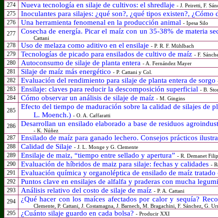
Nueva tecnología en silaje de cultivos: el shredlaje
274
- J. Peiretti, F. S
Inoculantes para silajes: ¿qué son?, ¿qué tipos existen?, ¿Cómo 
275
Una herramienta fenomenal en la producción animal
276
- Ipesa Silo
Cosecha de energía. Picar el maíz con un 35-38% de materia se
277
Cattani
Uso de melaza como aditivo en el ensilaje
278
- P. R. F. Mühlbach
Tecnologías de picado para ensilados de cultivo de maíz
279
- F. Sánch
Autoconsumo de silaje de planta entera
280
- A. Fernández Mayer
Silaje de maíz más energético
281
- P. Cattani y Col.
Evaluación del rendimiento para silaje de planta entera de sorgo
282
Ensilaje: claves para reducir la descomposición superficial
283
- B. Sto
Cómo observar un análisis de silaje de maíz
284
- M. Gingins
Efecto del tiempo de maduración sobre la calidad de silajes de 
285
L. Moench.)
- O. A. Caffaratti
Desarrollan un ensilado elaborado a base de residuos agroindust
286
- K. Núñez
Ensilado de maíz para ganado lechero. Consejos prácticos ilustra
287
Calidad de Silaje
288
- J. L. Monge y G. Clemente
Ensilaje de maiz, “tiempo entre sellado y apertura”
289
- R. Demanet Fili
Evaluación de híbridos de maiz para silaje: fechas y calidades
290
- R
Evaluación química y organoléptica de ensilado de maíz tratado
291
Puntos clave en ensilajes de alfalfa y praderas con mucha legu
292
Análisis relativo del costo de silaje de maíz
293
- P. A. Cattani
¿Qué hacer con los maíces afectados por calor y sequía? Rec
294
Clemente, P. Cattani, J. Costamagna, J. Barnech, M. Bragachini, F. Sánchez, G. Urre
¿Cuánto silaje guardo en cada bolsa?
295
- Producir XXI