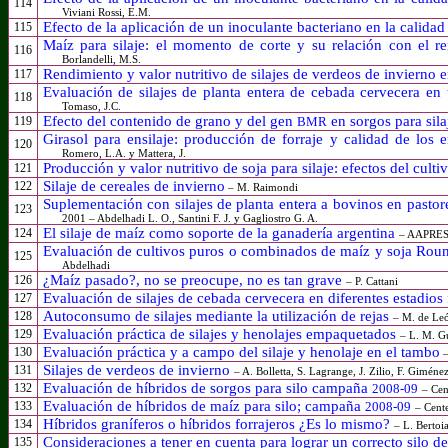
114
Viviani Rossi, E.M.
Efecto de la aplicación de un inoculante bacteriano en la calidad 
115
Maíz para silaje: el momento de corte y su relación con el re
116
Borlandelli, M.S.
Rendimiento y valor nutritivo de silajes de verdeos de invierno
117
Evaluación de silajes de planta entera de cebada cervecera en 
118
Tomaso, J.C.
Efecto del contenido de grano y del gen
en sorgos para sila
119
BMR
Girasol para ensilaje: producción de forraje y calidad de los 
120
Romero, L.A. y Mattera, J.
Producción y valor nutritivo de soja para silaje: efectos del culti
121
Silaje de cereales de invierno
122
– M. Raimondi
Suplementación con silajes de planta entera a bovinos en pastor
123
2001 – Abdelhadi L. O., Santini F. J. y Gagliostro G. A.
El silaje de maíz como soporte de la ganadería argentina
124
– AAPRESI
Evaluación de cultivos puros o combinados de maíz y soja Roun
125
Abdelhadi
¿Maíz pasado?, no se preocupe, no es tan grave
126
– P. Cattani
Evaluación de silajes de cebada cervecera en diferentes estadios
127
Autoconsumo de silajes mediante la utilización de rejas
128
– M. de Le
Evaluación práctica de silajes y henolajes empaquetados
129
– L. M. Gu
Evaluación práctica y a campo del silaje y henolaje en el tambo
130
–
Silajes de verdeos de invierno
131
–
A. Bolletta, S. Lagrange, J. Zilio, F. Giméne
Evaluación de híbridos de sorgos para silo campaña
132
2008-09
– Cen
Evaluación de híbridos de maíz para silo;
campaña
133
2008-09
– Cente
Híbridos graníferos o híbridos forrajeros ¿Es lo mismo?
134
– L. Bertoi
Consideraciones a tener en cuenta para lograr un correcto silo de
135