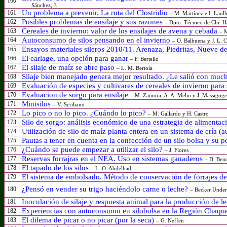
160
Sánchez, J.
Un problema a prevenir. La ruta del Clostridio
161
– M. Martínez e I. Laul
Posibles problemas de ensilaje y sus razones
162
– Dpto. Técnico de Chr. H
Cereales de invierno: valor de los ensilajes de avena y cebada
163
– M
Autoconsumo de silos pensando en el invierno
164
– O. Balbuena y J. L. 
Ensayos materiales sileros 2010/11. Arenaza, Piedritas, Nueve d
165
El earlage, una opción para ganar
166
– F. Bertello
El silaje de maíz se abre paso
167
– L. M. Bertoia
Silaje bien manejado genera mejor resultado. ¿Le salió con mu
168
Evaluación de especies y cultivares de cereales de invierno para 
169
Evaluacion de sorgo para ensilaje
170
– M. Zamora, A. A. Melin y J. Massigoge
Minisilos
171
– V. Scribano
Lo pico o no lo pico. ¿Cuándo lo pico?
172
– M. Gallardo y H. Castro
Silo de sorgo: análisis económico de una estrategia de alimenta
173
Utilización de silo de maíz planta entera en un sistema de cría 
174
Pautas a tener en cuenta en la confección de un silo bolsa y su po
175
¿Cuándo se puede empezar a utilizar el silo?
176
– J. Flores
Reservas forrajras en el NEA. Uso en sistemas ganaderos
177
– D. Bend
El tapado de los silos
178
– L. O. Abdelhadi
El sistema de embolsado. Método de conservación de forrajes de 
179
¿Pensó en vender su trigo haciéndolo carne o leche?
180
– Becker Unde
Inoculación de silaje y respuesta animal para la producción de l
181
Experiencias con autoconsumo en silobolsa en la Región Chaq
182
El dilema de picar o no picar (por la seca)
183
– G. Neffen