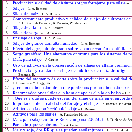
Producción y calidad de distintos sorgos forrajeros para silaje
–
3
L
Silajes
4
– L. A. Romero
Silaje de maíz
5
–
L. A. Romero
Comportamiento productivo y calidad de silajes de cultivares de 
6
E. Di Nucci de Bedendo, A. Pasinato, W. Mancuso
Silaje de alfalfa
7
–
L. A. Romero
Silaje de sorgo
8
– L. A. Romero
Ensilaje de soja
9
–
L. A. Romero
Silajes de granos con alta humedad
10
–
L. A. Romero
Efecto del agregado de grano sobre la conservación de alfalfa
11
– O
Sorgo granífero: Una alternativa oportuna para los sistemas de 
12
Maíz para silaje
13
–
J. Carrete
Uso de aditivos en la conservación de silajes de alfalfa premarch
14
Producción y calidad de silaje de híbridos de maíz de origen t
15
Bedendo, E.
Efecto del momento de corte sobre la producción y la calidad de
16
E. Comerón y M. Gaggiotti
¿Tenemos dimensión de lo que perdemos por no dimensionar el 
17
Recomendaciones útiles a la hora de apelar al silo en bolsa
18
– J. C.
¿Qué es y qué se puede esperar del silaje de maíz en el engord
19
Importancia de la calidad del forraje y el silaje
–
20
E. Ramírez, P. Catani 
Aditivos en la confección del silaje
21
–
E. Ramírez
Aditivos para los silajes
22
– A. Fernández Mayer
Maiz para silaje en Entre Rios, campaña 2002/03
23
–
E. Di Nucci de Be
Para silo ¿qué sembramos?
24
– A. Centeno
Maíz y soja, dos RR que se pueden ensilar juntos
25
–
L. O. Abdelhadi