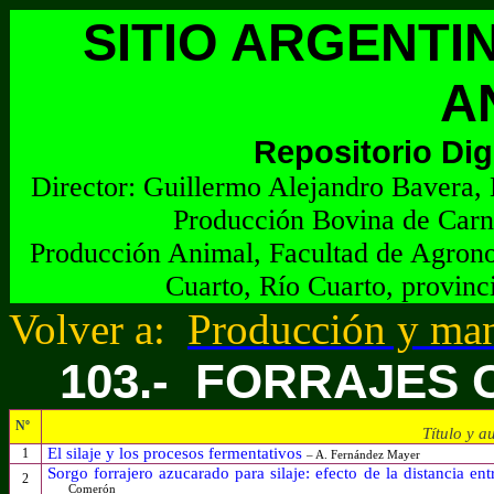
SITIO ARGENTI
A
Repositorio Dig
Director:
G
uillermo Alejandro Bavera, 
Producción Bovina de Carn
Producción Animal, Facultad de Agrono
Cuarto, Río Cuarto, provinc
Volver a:
Producción y man
103.-
FORRAJES 
Nº
Título y a
El silaje y los procesos fermentativos
1
– A. Fernández Mayer
Sorgo forrajero azucarado para silaje: efecto de la distancia en
2
Comerón