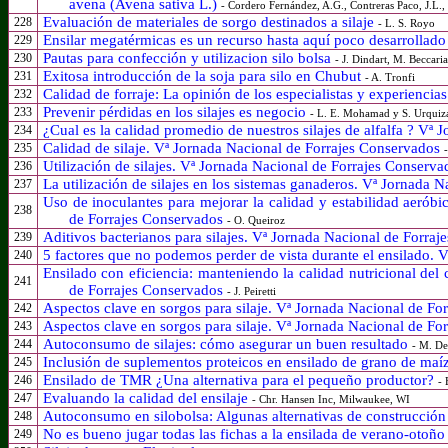
avena (Avena sativa L.)
- Cordero Fernández, A.G., Contreras Paco, J.L.
Evaluación de materiales de sorgo destinados a silaje
228
- L. S. Royo
Ensilar megatérmicas es un recurso hasta aquí poco desarrollad
229
Pautas para confección y utilizacion silo bolsa
230
- J. Dindart, M. Beccari
Exitosa introducción de la soja para silo en Chubut
231
- A. Tronfi
Calidad de forraje: La opinión de los especialistas y experienci
232
Prevenir pérdidas en los silajes es negocio
233
- L. E. Mohamad y S. Urquiz
¿Cual es la calidad promedio de nuestros silajes de
alfalfa ?
Vª Jo
234
Calidad de silaje. Vª Jornada Nacional de Forrajes Conservados
235
Utilización de silajes. Vª Jornada Nacional de Forrajes Conserv
236
La utilización de silajes en los sistemas ganaderos. Vª Jornada
237
Uso de inoculantes para mejorar la calidad y estabilidad aeróbic
238
de Forrajes Conservados
- O. Queiroz
Aditivos bacterianos para silajes. Vª Jornada Nacional de Forra
239
5 factores que no podemos perder de vista durante el ensilado.
240
Ensilado con eficiencia: manteniendo la calidad nutricional del 
241
de Forrajes Conservados
- J. Peiretti
Aspectos clave en sorgos para silaje. Vª Jornada Nacional de F
242
Aspectos clave en sorgos para silaje. Vª Jornada Nacional de F
243
Autoconsumo de silajes: cómo asegurar un buen resultado
244
- M. De
Inclusión de suplementos proteicos en ensilado de grano de maí
245
Ensilado de TMR ¿Una alternativa para el pequeño productor?
246
- 
Evaluando la calidad del ensilaje
247
- Chr. Hansen Inc, Milwaukee, WI
Autoconsumo en silobolsa: Algunas alternativas de construcci
248
No es bueno jugar todas las fichas a la ensilada de verano-otoñ
249