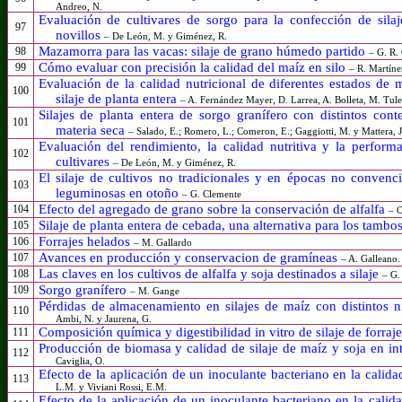
Andreo, N.
Evaluación de cultivares de sorgo para la confección de sila
97
novillos
– De León, M. y Giménez, R.
Mazamorra para las vacas: silaje de grano húmedo partido
98
– G. R.
Cómo evaluar con precisión la calidad del maíz en silo
99
– R. Martíne
Evaluación de la calidad nutricional de diferentes estados de
100
silaje de planta entera
– A. Fernández Mayer, D. Larrea, A. Bolleta, M. Tule
Silajes de planta entera de sorgo granífero con distintos cont
101
materia seca
– Salado, E.; Romero, L.; Comeron, E.; Gaggiotti, M. y Mattera, J
Evaluación del rendimiento, la calidad nutritiva y la perform
102
cultivares
– De León, M. y Giménez, R.
El silaje de cultivos no tradicionales y en épocas no convencio
103
leguminosas en otoño
– G. Clemente
Efecto del agregado de grano sobre la conservación de alfalfa
104
– O
Silaje de planta entera de cebada, una alternativa para los tambo
105
Forrajes helados
106
– M. Gallardo
Avances en producción y conservacion de gramíneas
107
– A. Galleano.
Las claves en los cultivos de alfalfa y soja destinados a silaje
108
– G.
Sorgo granífero
109
– M. Gange
Pérdidas de almacenamiento en silajes de maíz con distintos
110
Ambi, N. y Jaurena, G.
Composición química y digestibilidad
in vitro
de silaje de forr
111
Producción de biomasa y calidad de silaje de maíz y soja en int
112
Caviglia, O.
Efecto de la aplicación de un inoculante bacteriano en la calidad
113
L.M. y Viviani Rossi,
E.M.
Efecto de la aplicación de un inoculante bacteriano en la calida