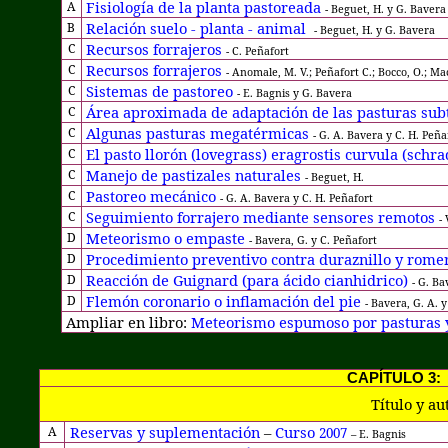
Fisiología de la planta pastoreada
A
-
Beguet, H. y G. Bavera
Relación suelo - planta - animal
B
-
Beguet, H. y G. Bavera
Recursos forrajeros
C
- C. Peñafort
Recursos forrajeros
C
- Anomale, M. V.; Peñafort C.; Bocco, O.; Mac
Sistemas de pastoreo
C
- E. Bagnis y G. Bavera
Área aproximada de adaptación de las pasturas sub
C
Algunas pasturas megatérmicas
C
- G. A. Bavera y C. H. Peña
El pasto llorón (lovegrass) eragrostis curvula (schr
C
Manejo de pastizales naturales
C
- Beguet, H.
Pastoreo mecánico
C
- G. A. Bavera y C. H. Peñafort
Seguimiento forrajero mediante sensores remotos
C
-
Meteorismo o empaste
D
-
Bavera, G. y C. Peñafort
Procedimiento preventivo contra duraznillo y romer
D
Reacción de Guignard (para ácido cianhidrico)
D
- G. Ba
Flemón coronario o inflamación del pie
D
- Bavera, G. A. 
Ampliar en libro:
Meteorismo espumoso por pasturas y
CAPÍTULO 3:
Título y au
Reservas y suplementación
–
Curso
A
2007
– E. Bagnis