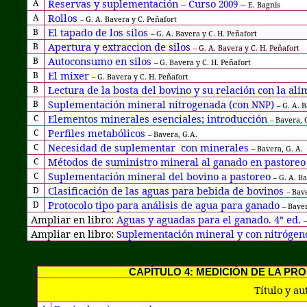
Reservas y suplementación – Curso
–
A
2009
E. Bagnis
Rollos
A
– G. A. Bavera y C. Peñafort
El tapado de los silos
B
– G. A. Bavera y C. H. Peñafort
Apertura y extraccion de silos
B
– G. A. Bavera y C. H. Peñafort
Autoconsumo en silos
B
– G. Bavera y C. H. Peñafort
El mixer
B
– G. Bavera y C. H. Peñafort
Lectura de la bosta del bovino y su relación con la al
B
Suplementación mineral nitrogenada (con
)
B
NNP
– G. A. 
Elementos minerales esenciales; introducción
C
–
Bavera, 
Perfiles metabólicos
C
–
Bavera, G.A.
Necesidad de suplementar
con minerales
C
–
Bavera, G. A.
Métodos de suministro mineral al ganado en pastore
C
Suplementación mineral del bovino a pastoreo
C
– G. A. B
Clasificación de las aguas para bebida de bovinos
D
–
Bave
Protocolo tipo para análisis de agua para ganado
D
– Baver
Ampliar en libro:
Aguas y aguadas para el ganado. 4ª ed.
–
Ampliar en libro:
Suplementación mineral y con nitrógeno 
CAPÍTULO 4: MEDICIÓN DE LA P
Título y au