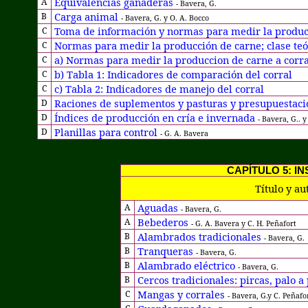
Equivalencias ganaderas
A
- Bavera, G.
Carga animal
B
- Bavera, G. y O. A. Bocco
Toma de información y normas para medir la produc
C
Normas para medir la producción de carne; clase te
C
a) Normas para medir la produccion de carne a corr
C
b) Tabla 1: Indicadores de comparación del corral
C
c) Tabla 2: Indicadores de manejo del corral
C
Raciones de suplementos y pasturas y presupuestaci
D
Índices de producción en cría e invernada
D
- Bavera, G.. y
Planillas para control
D
- G. A. Bavera
CAPÍTULO 5: I
Título y au
Aguadas
A
- Bavera, G.
Bebederos
A
- G. A. Bavera y C. H. Peñafort
Alambrados tradicionales
B
- Bavera, G.
Tranqueras
B
- Bavera, G.
Alambrado eléctrico
B
-
Bavera, G.
Cercos tradicionales: pircas, palo 
B
Mangas y corrales
C
- Bavera, G.y C. Peñafo