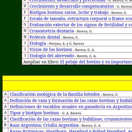
-
G. Bavera, O. B
Crecimiento y desarrollo compensatorios
D
-
G. Bavera,
Biotipos bovinos carne, leche y trabajo
E
- Bavera, G.
Escala de tamaño, estructura corporal o f
rame sco
F
Evaluación exterior de los signos de fertilidad y 
G
Cronometría dentaria
H
- Bavera, G.
Prótesis dental
H
- Bavera, G.
Etología
I
- Petryna, A. y G. Bavera
Vicios de los bovinos
I
- Bavera, G. A.
Etología del abrevado
I
- Bavera, G. A.
Ampliar en libro:
El pelaje del bovino y su importanc
Clasificación zoológica de la familia bóvidos
A
- Bavera, G.
Definición de raza y formación de las razas bovinas y bufal
A
Definiciones de vocablos usuales en ganadería en Argentin
A
Tipos y biotipos bovinos
A
- G. A. Bavera
Clasificación de las razas bovinas y bufalinas; cruzamientos
B
Raza Argentina. Criolla Argentina
B
- Bavera, G. A.
Razas Británicas: Shorthorn, Hereford y Polled Hereford, A