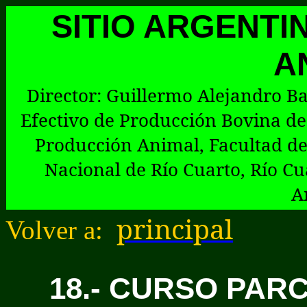
SITIO ARGENTI
A
Director:
G
uillermo Alejandro Ba
Efectivo de Producción Bovina de
Producción Animal, Facultad de
Nacional de Río Cuarto, Río Cu
A
principal
Volver a:
18.- CURSO PAR