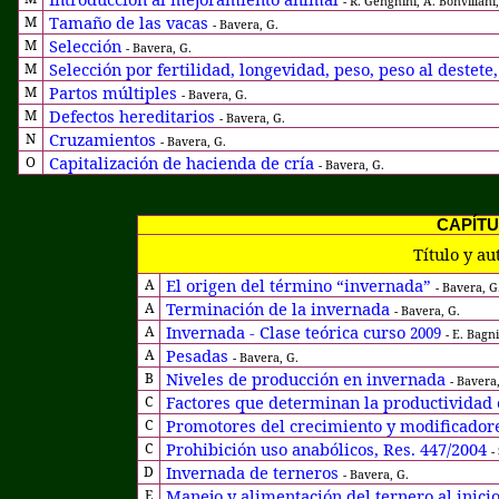
-
R. Genghini, A. Bonvillani
Tamaño de las vacas
M
- Bavera, G.
Selección
M
- Bavera, G.
Selección por fertilidad, longevidad, peso, peso al destete,
M
Partos múltiples
M
- Bavera, G.
Defectos hereditarios
M
- Bavera, G.
Cruzamientos
N
- Bavera, G.
Capitalización de hacienda de cría
O
- Bavera, G.
CAPÍTU
Título y au
El origen del término “invernada”
A
- Bavera, G
Terminación de la invernada
A
- Bavera, G.
Invernada - Clase teórica curso
A
2009
- E. Bagni
Pesadas
A
- Bavera, G.
Niveles de producción en invernada
B
- Bavera,
Factores que determinan la productividad
C
Promotores del crecimiento y modificado
C
Prohibición uso anabólicos, Res. 447/2004
C
-
Invernada de terneros
D
- Bavera, G.
Manejo y alimentación del ternero al inicio
E