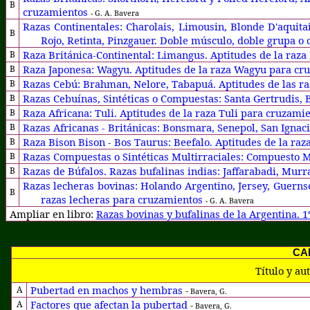
B
cruzamientos
- G. A. Bavera
Razas Continentales: Charolais, Limousin, Blonde D'aquit
B
Rojo, Retinta, Pinzgauer. Doble músculo, doble grupa o
Raza Británica-Continental: Limangus. Aptitudes de la ra
B
Raza Japonesa: Wagyu. Aptitudes de la raza Wagyu para c
B
Razas Cebú: Brahman, Nelore, Tabapuá. Aptitudes de las r
B
Razas Cebuínas, Sintéticas o Compuestas: Santa Gertrudis, 
B
Raza Africana: Tuli. Aptitudes de la raza Tuli para cruzami
B
Razas Africanas - Británicas: Bonsmara, Senepol, San Ignaci
B
Raza Bison Bison - Bos Taurus: Beefalo. Aptitudes de la ra
B
Razas Compuestas o Sintéticas Multirraciales: Compuesto 
B
Razas de Búfalos. Razas bufalinas indias: Jaffarabadi, Mur
B
Razas lecheras bovinas: Holando Argentino, Jersey, Guernse
B
razas lecheras para cruzamientos
- G. A. Bavera
Ampliar en libro:
Razas bovinas y bufalinas de la Argentina. 1
CAP
Título y au
Pubertad en machos y hembras
A
-
Bavera, G.
Factores que afectan la pubertad
A
-
Bavera, G.