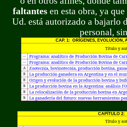
o en otros afines, donde ta
faltantes
en esta obra, ya que
Ud. está autorizado a bajarlo 
personal, si
CAP. 1:
ORÍGENES, EVOLUCIÓN, 
Título y au
Programa: analítico de Producción Bovina de Carn
---
Programa: analítico de Producción Bovina de Car
---
Zootecnia, bovinotecnia, producción bovina, gana
A
La producción ganadera en Argentina y en el m
B
Origen y evolución de la producción bovina y buf
B
La producción bovina en la Argentina: análisis
B
F
La relocalización de la producción bovina en Arg
B
La ganadería del futuro: nuevas herramientas par
B
CAPÍTULO 2:
Título y au