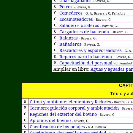
Guardaganados
C
- Bavera, G.
Potros
C
- Bavera, G.
Comederos
C
- G. A. Bavera y C. Peñafort
Escamoteadores
C
- Bavera, G.
Saladeros o saleros
C
- Bavera, G.
Cargadores de hacienda
-
C
Bavera. G.
Balanzas
.
C
- Bavera, G
Bañaderos
C
-
Bavera, G.
Rascadores y espolvoreadores
C
- G. A
Reparos para la hacienda
-
D
Bavera, G.
Capacitación del personal
E
- C. Peñafort
Ampliar en libro:
Aguas y aguadas par
CAPÍT
Título y au
Clima y ambiente; elementos y factores
B
-
Bavera, G. A
Termorregulación corporal y ambientación
B
-
Bavera,
Regiones del exterior del bovino
C
- Bavera, G.
Aplomos del bovino
C
-
Bavera, G.
Clasificación de los pelajes
C
- G.A. Bavera
Crecimiento, desarrollo y precocidad
D