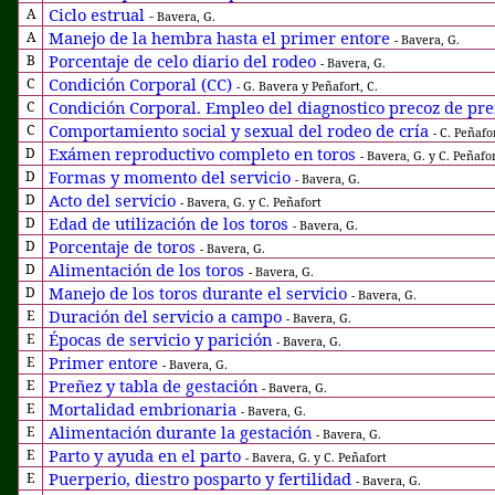
Ciclo estrual
A
-
Bavera, G.
Manejo de la hembra hasta el primer entore
A
- Bavera, G.
Porcentaje de celo diario del rodeo
B
- Bavera, G.
Condición Corporal (CC)
C
- G. Bavera y Peñafort, C.
Condición Corporal. Empleo del diagnostico precoz de preñ
C
Comportamiento social y sexual del rodeo de cría
C
- C. Peñafo
Exámen reproductivo completo en toros
D
- Bavera, G. y C. Peñafo
Formas y momento del servicio
D
- Bavera, G.
Acto del servicio
D
- Bavera, G. y C. Peñafort
Edad de utilización de los toros
D
- Bavera, G.
Porcentaje de toros
D
- Bavera, G.
Alimentación de los toros
D
- Bavera, G.
Manejo de los toros durante el servicio
D
- Bavera, G.
Duración del servicio a campo
E
- Bavera, G.
Épocas de servicio y parición
E
- Bavera, G.
Primer entore
E
- Bavera, G.
Preñez y tabla de gestación
E
- Bavera, G.
Mortalidad embrionaria
E
- Bavera, G.
Alimentación durante la gestación
E
- Bavera, G.
Parto y ayuda en el parto
E
- Bavera, G. y C. Peñafort
Puerperio, diestro posparto y fertilidad
E
- Bavera, G.