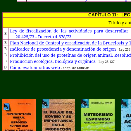
CAPÍTULO 11:
LEG
Título y au
Ley de fiscalización de las actividades para desarrollar 
B
20.425/73 - Decreto 4.678/73
Plan Nacional de Control y erradicación de la Brucelosis y
B
Indicador de procedencia y denominación de origen
B
- Ley 253
Prohibición del uso de proteínas de origen animal. Resolu
B
Produccion ecológica, biológica y orgánica
B
- Ley 25.127
Cómo evaluar sitios web
D
- adap. de Educ.ar.