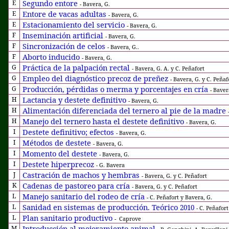
Segundo entore
E
- Bavera, G.
Entore de vacas adultas
E
- Bavera, G.
Estacionamiento del servicio
E
- Bavera, G.
Inseminación artificial
F
- Bavera, G.
Sincronización de celos
F
- Bavera, G..
Aborto inducido
F
- Bavera, G.
Práctica de la palpación rectal
G
- Bavera, G. A. y C. Peñafort
Empleo del diagnóstico precoz de preñez
G
- Bavera, G. y C. Peñaf
Producción, pérdidas o merma y porcentajes en cría
G
- Baver
Lactancia y destete definitivo
H
- Bavera, G.
Alimentación diferenciada del ternero al pie de la madre
H
Manejo del ternero hasta el destete definitivo
H
- Bavera, G.
Destete definitivo; efectos
I
- Bavera, G.
Métodos de destete
I
- Bavera, G.
Momento del destete
I
- Bavera, G.
Destete hiperprecoz
I
- G. Bavera
Castración de machos y hembras
J
- Bavera, G. y C. Peñafort
Cadenas de pastoreo para cría
K
- Bavera, G. y C. Peñafort
Manejo sanitario del rodeo de cría
L
- C. Peñafort y Bavera, G.
Sanidad en sistemas de producción. Teórico
L
2010
- C. Peñafort
Plan sanitario productivo
L
-
Caprove
Introducción al mejoramiento animal
M