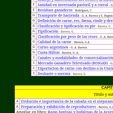
Sanidad en invernada pastoril y a corral
F
- G
Residuos ganaderos
F
- Rodríguez, C.
Transporte de hacienda
G
- G. A. Bavera y E. Bagnis
Definición de carne, res, faena, rinde y dr
G
Clasificación y tipificación en pie
G
- Bavera, G.
Tipificación
G
- Bavera, G.
Clasificación por peso de las reses
G
- G. A. Bav
Calidad de la carne
G
-
Bavera, G.A.
Cortes argentinos
G
- G. A. Bavera
Cuota Hilton
.
G
- Bavera, G. A
Canales y modalidades de comercialización
I
Mercado Ganadero Televisado
I
(ROSGAN)
- G
Exportacion de carne con destino a la Uni
I
Desbaste o merma
I
- Bavera, G.
CAPÍT
Título y au
Evolución e importancia de la cabaña en el mejoram
A
Preparación y exhibición de reproductores
A
- Bavera, G.
Ampliar en libro:
Razas bovinas y bufalinas de la Argen