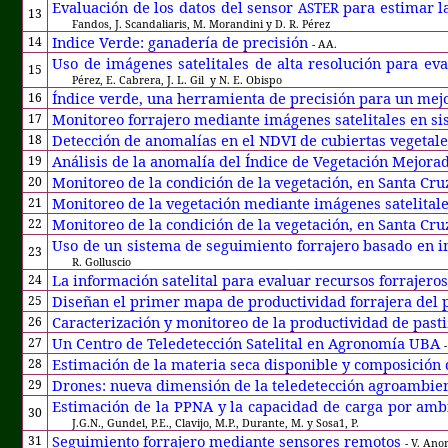
Evaluación de los datos del sensor
para estimar la
ASTER
13
Fandos, J. Scandaliaris, M. Morandini y D. R. Pérez
Indice Verde: ganadería de precisión
14
- AA.
Uso de imágenes satelitales de alta resolución para ev
15
Pérez, E. Cabrera, J. L. Gil
y N. E. Obispo
Índice verde, una herramienta de precisión para un me
16
Monitoreo forrajero mediante imágenes satelitales en si
17
Detección de anomalías en el NDVI de cubiertas vegetal
18
Análisis de la anomalía del Índice de Vegetación Mejorad
19
Monitoreo de la condición de la vegetación, en Santa Cr
20
Monitoreo de la vegetación mediante imágenes satelitale
21
Monitoreo de la condición de la vegetación, en Santa Cr
22
Uso de un sistema de seguimiento forrajero basado en im
23
R. Golluscio
La información satelital para evaluar recursos forrajero
24
Diseñan el primer mapa de productividad forrajera del 
25
Caracterización y monitoreo de la productividad de past
26
Un Centro de Teledetección Satelital en Agronomía UBA
27
Estimación de la materia seca disponible y composición 
28
Drones: nueva dimensión de la teledetección agroambien
29
Estimación de la PPNA y la capacidad de carga por amb
30
J.G.N., Gundel, P.E., Clavijo, M.P., Durante, M. y Sosa1, P.
Seguimiento forrajero mediante sensores remotos
31
- V. Ano