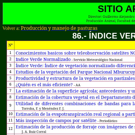
SITIO 
Director:
G
uillermo Alejandro
Producción Animal, Facultad de
Producción y manejo de pasturas
Volver a:
86.- ÍNDICE V
Nº
Conocimientos basicos sobre teleobservación satelites
1
N
Indice Verde Normalizado
2
- Servicio Meteorológico Nacional
Índice Verde: Índice de vegetación normalizado diferenc
3
Estudios de la vegetación del Parque Nacional Mburucuy
4
Productividad y estructura de la vegetación en pastizal
5
¿Quién es el más eficiente?
6
- AA
La estimación de la superficie agrícola; antecedentes y
7
Estimación de la cobertura vegetal en el Departamento 
8
Utilidad de diferentes combinaciones de bandas para 
9
Torroba, F. y Menéndez F. J.
Estimación de la evapotranspiración real regional a parti
10
Más inspección de campos por satélite
11
- Periodístico
Estimación de la producción de forraje con imágenes de s
12
J. A. Ruiz Corral