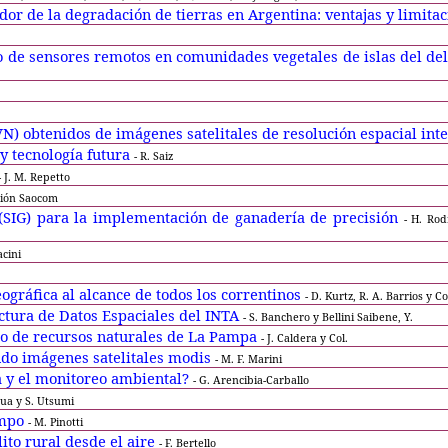
or de la degradación de tierras en Argentina: ventajas y limita
o de sensores remotos en comunidades vegetales de islas del del
VN) obtenidos de imágenes satelitales de resolución espacial i
y tecnología futura
- R. Saiz
- J. M. Repetto
sión Saocom
 (SIG) para la implementación de ganadería de precisión
- H. Rod
acini
ográfica al alcance de todos los correntinos
- D. Kurtz, R. A. Barrios y Co
ctura de Datos Espaciales del INTA
- S. Banchero y Bellini Saibene, Y.
rio de recursos naturales de La Pampa
- J. Caldera y Col.
ando imágenes satelitales modis
- M. F. Marini
ca y el monitoreo ambiental?
- G. Arencibia-Carballo
nsua y S. Utsumi
ampo
- M. Pinotti
lito rural desde el aire
- F. Bertello