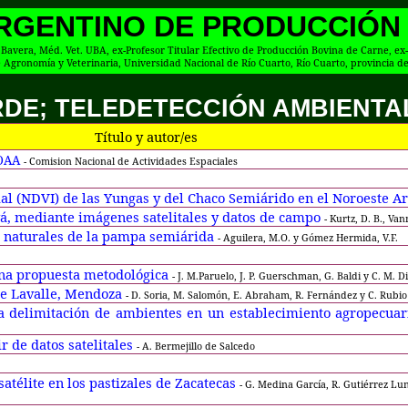
ARGENTINO DE PRODUCCIÓN
 Bavera, Méd. Vet. UBA, ex-Profesor Titular Efectivo de Producción Bovina de Carne, e
 Agronomía y Veterinaria, Universidad Nacional de Río Cuarto, Río Cuarto, provincia d
ERDE; TELEDETECCIÓN AMBIENTA
Título y autor/es
OAA
- Comision Nacional de Actividades Espaciales
ial (NDVI) de las Yungas y del Chaco Semiárido en el Noroeste A
á, mediante imágenes satelitales y datos de campo
- Kurtz, D. B., Vann
es naturales de la pampa semiárida
-
Aguilera, M.O. y Gómez Hermida, V.F.
 una propuesta metodológica
- J. M.Paruelo, J. P. Guerschman, G. Baldi y C. M. Di
de Lavalle, Mendoza
- D. Soria, M. Salomón, E. Abraham, R. Fernández y C. Rubio
la delimitación de ambientes en un establecimiento agropecu
r de datos satelitales
- A. Bermejillo de Salcedo
atélite en los pastizales de Zacatecas
- G. Medina García, R. Gutiérrez Lu