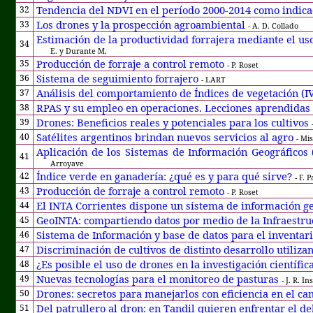
Tendencia del NDVI en el período 2000-2014 como indicad
32
Los drones y la prospección agroambiental
33
- A. D. Collado
Estimación de la productividad forrajera mediante el us
34
E. y Durante M.
Producción de forraje a control remoto
35
- P. Roset
Sistema de seguimiento forrajero
36
- LART
Análisis del comportamiento de Índices de vegetación (I
37
RPAS y su empleo en operaciones. Lecciones aprendidas 
38
Drones: Beneficios reales y potenciales para los cultivos
39
Satélites argentinos brindan nuevos servicios al agro
40
- Mi
Aplicación de los Sistemas de Información Geográficos
41
Arroyave
Índice verde en ganadería: ¿qué es y para qué sirve?
42
- F. P
Producción de forraje a control remoto
43
- P. Roset
El INTA Corrientes dispone un sistema de información ge
44
GeoINTA: compartiendo datos por medio de la Infraestru
45
Sistema de Información y base de datos para el inventa
46
Discriminación de cultivos de distinto desarrollo utiliz
47
¿Es posible el uso de drones en la investigación científi
48
Nuevas tecnologías para el monitoreo de pasturas
49
- J. R. I
Drones: secretos para manejarlos con eficiencia en el c
50
Del patrullero al dron: en Tandil quieren enfrentar el de
51