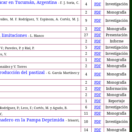
azúcar en Tucumán, Argentina
- F. J. Soria, C.
4
PDF
Investigación
2
PDF
Monografía
valles, M. F. Rodríguez, Y. Espinoza, A. Cortéz, M. J.
9
PDF
Investigación
2
PDF
Monografía
, limitaciones
27
PDF
Presentación
- L. Blanco
2
PDF
Informe
5
PDF
Investigación
 V.; Paredes, P. y Rial, P.
2
PDF
Investigación
es, V.
1
PDF
Monografía
2
PDF
Monografía
onzález y V. Torres
roducción del pastizal
- G. García Martínez y
4
PDF
Monografía
2
PDF
Monografía
2
PDF
Información
2
PDF
Monografía
1
PDF
Reportaje
6
PDF
Investigación
 Rodríguez, P.; Leco, F.; Cortés, M. y Agudo, B.
11
PDF
Monografía
 C.
ganadero en la Pampa Deprimida
- Irisarri,
10
PDF
Investigación
14
PDF
Monografía