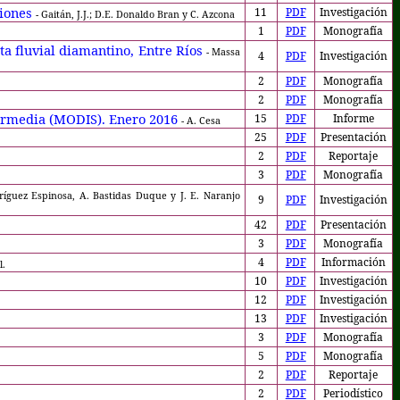
ciones
11
PDF
Investigación
- Gaitán, J.J.; D.E. Donaldo Bran y C. Azcona
1
PDF
Monografía
ta fluvial diamantino, Entre Ríos
- Massa
4
PDF
Investigación
2
PDF
Monografía
2
PDF
Monografía
ntermedia (MODIS). Enero 2016
15
PDF
Informe
- A. Cesa
25
PDF
Presentación
2
PDF
Reportaje
3
PDF
Monografía
ríguez Espinosa, A. Bastidas Duque y J. E. Naranjo
9
PDF
Investigación
42
PDF
Presentación
3
PDF
Monografía
4
PDF
Información
l.
10
PDF
Investigación
12
PDF
Investigación
13
PDF
Investigación
3
PDF
Monografía
5
PDF
Monografía
2
PDF
Reportaje
2
PDF
Periodístico