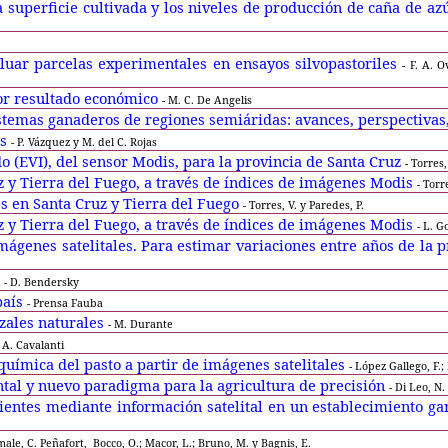
 superficie cultivada y los niveles de producción de caña de 
aluar parcelas experimentales en ensayos silvopastoriles
- F. A. O
jor resultado económico
- M. C. De Angelis
stemas ganaderos de regiones semiáridas: avances, perspectivas
es
- P. Vázquez y M. del C. Rojas
o (EVI), del sensor Modis, para la provincia de Santa Cruz
- Torres,
uz y Tierra del Fuego, a través de índices de imágenes Modis
- Torr
s en Santa Cruz y Tierra del Fuego
- Torres, V. y Paredes, P.
uz y Tierra del Fuego, a través de índices de imágenes Modis
- L. G
ágenes satelitales. Para estimar variaciones entre años de la p
s
- D. Bendersky
país
- Prensa Fauba
izales naturales
- M. Durante
- A. Cavalanti
química del pasto a partir de imágenes satelitales
- López Gallego, F.;
tal y nuevo paradigma para la agricultura de precisión
- Di Leo, N.
ientes mediante información satelital en un establecimiento 
male, C. Peñafort,
Bocco, O.; Macor, L.; Bruno, M. y Bagnis, E.