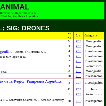
 ANIMAL
x-Director del Departamento de
e Córdoba, República Argentina.
L; SIG; DRONES
Nº
Ir a:
Categoría
pag.
24
PDF
Monografía
3
PDF
Monografía
rgentino
4
PDF
Investigación
- Volante, J.N., Bianchi, A.R.
3
PDF
Investigación
i, R. O. y Ligier, H. D.
2
PDF
Investigación
3
PDF
Periodístico
8
PDF
Monografía
 Bella
10
PDF
Investigación
ario de la Región Pampeana Argentina
-
8
PDF
Investigación
81
PDF
Tesis
1
PDF
Periodístico
na, F. G. Echavarría Chairez, M. D. Amador Ramírez y
10
PDF
Investigación